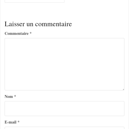
a
v
i
Laisser un commentaire
g
Commentaire
*
a
t
i
o
n
d
e
Nom
*
l
’
a
E-mail
*