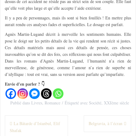
dessus de cet accident ne réside pas au strict sein de son couple. Elle faut
qu’elle voit plus large et qu’elle accepte l’aide extérieur.
Il y a peu de personnages, mais ils sont si bien fouillés ! En mettre plus
aurait rendu ces analyses fades et superficielles. Le dosage est parfait.
Agnès Martin-Lugand décrit à merveille les sentiments humains. Elle
pose le doigt sur les petits détails de la vie qui rendent son récit si justes.
Ces détails matériels mais aussi ces détails de pensée, ces choses
inavouables qu’on se dit des fois, ces réflexions qui nous font culpabiliser.
Dans les romans d’Agnès Martin-Lugand, l’humanité n’a rien de
merveilleuse, de généreuse, comme l’amour n’a rien de superbe ni
d’idyllique : tout est vrai, sans sa version aussi parfaite qu’imparfaite.
Envie d'en parler ? 👇
Publié dans
Livres
,
Romance
Étiqueté avec
Société
,
XXIème siècle
N
La Bâtarde d’Istanbul, Elif
Belgravia, à l’écran
Shafak