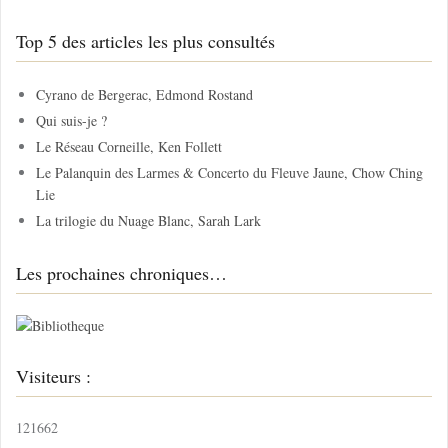
h
Top 5 des articles les plus consultés
e
r
c
Cyrano de Bergerac, Edmond Rostand
h
Qui suis-je ?
e
Le Réseau Corneille, Ken Follett
r
Le Palanquin des Larmes & Concerto du Fleuve Jaune, Chow Ching
Lie
:
La trilogie du Nuage Blanc, Sarah Lark
Les prochaines chroniques…
Visiteurs :
121662