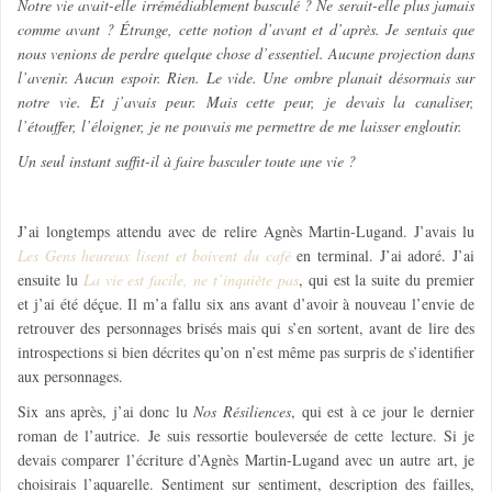
Notre vie avait-elle irrémédiablement basculé ? Ne serait-elle plus jamais
comme avant ? Étrange, cette notion d’avant et d’après. Je sentais que
nous venions de perdre quelque chose d’essentiel. Aucune projection dans
l’avenir. Aucun espoir. Rien. Le vide. Une ombre planait désormais sur
notre vie. Et j’avais peur. Mais cette peur, je devais la canaliser,
l’étouffer, l’éloigner, je ne pouvais me permettre de me laisser engloutir.
Un seul instant suffit-il à faire basculer toute une vie ?
J’ai longtemps attendu avec de relire Agnès Martin-Lugand. J’avais lu
Les Gens heureux lisent et boivent du café
en terminal. J’ai adoré. J’ai
ensuite lu
La vie est facile, ne t’inquiète pas
, qui est la suite du premier
et j’ai été déçue. Il m’a fallu six ans avant d’avoir à nouveau l’envie de
retrouver des personnages brisés mais qui s’en sortent, avant de lire des
introspections si bien décrites qu’on n’est même pas surpris de s’identifier
aux personnages.
Six ans après, j’ai donc lu
Nos Résiliences
, qui est à ce jour le dernier
roman de l’autrice. Je suis ressortie bouleversée de cette lecture. Si je
devais comparer l’écriture d’Agnès Martin-Lugand avec un autre art, je
choisirais l’aquarelle. Sentiment sur sentiment, description des failles,