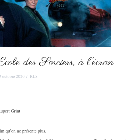
cole des Sorciers, à l’écran
9 octobre 2020
RLS
upert Grint
ilm qu’on ne présente plus.