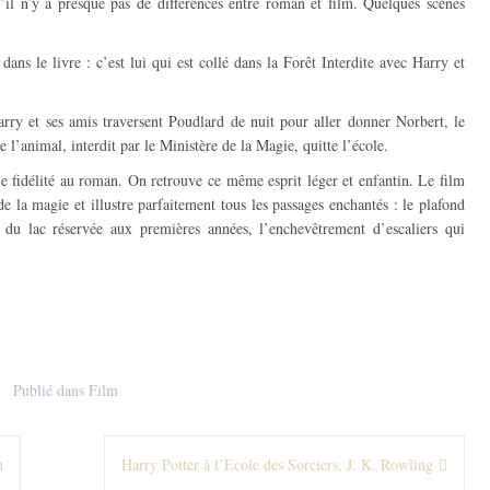
qu’il n’y a presque pas de différences entre roman et film. Quelques scènes
ans le livre : c’est lui qui est collé dans la Forêt Interdite avec Harry et
rry et ses amis traversent Poudlard de nuit pour aller donner Norbert, le
l’animal, interdit par le Ministère de la Magie, quitte l’école.
le fidélité au roman. On retrouve ce même esprit léger et enfantin. Le film
 la magie et illustre parfaitement tous les passages enchantés : le plafond
 du lac réservée aux premières années, l’enchevêtrement d’escaliers qui
Publié dans
Film
n
Harry Potter à l’Ecole des Sorciers, J. K. Rowling