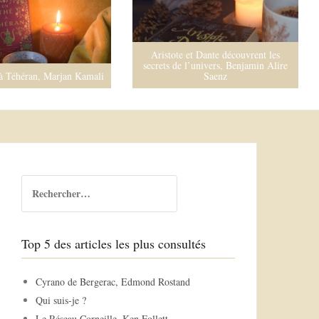
Aristote et Dante découvrent les
secrets de l’univers, Benjamin Alire
à Téhéran, Marjan Kamali
Saenz
R
e
c
h
Top 5 des articles les plus consultés
e
r
c
Cyrano de Bergerac, Edmond Rostand
h
Qui suis-je ?
e
Le Réseau Corneille, Ken Follett