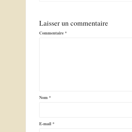
a
v
Laisser un commentaire
i
g
Commentaire
*
a
t
i
o
n
d
Nom
*
e
l
’
E-mail
*