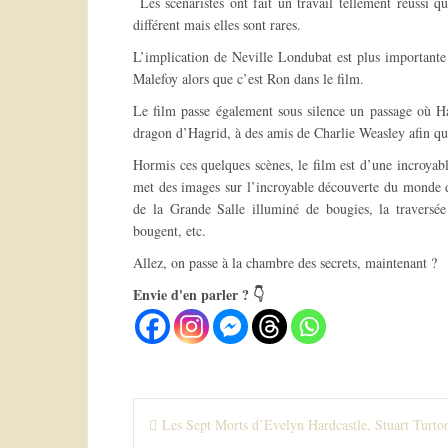
Les scénaristes ont fait un travail tellement réussi 
différent mais elles sont rares.
L’implication de Neville Londubat est plus importante d
Malefoy alors que c’est Ron dans le film.
Le film passe également sous silence un passage où Ha
dragon d’Hagrid, à des amis de Charlie Weasley afin que 
Hormis ces quelques scènes, le film est d’une incroyab
met des images sur l’incroyable découverte du monde de
de la Grande Salle illuminé de bougies, la traversée
bougent, etc.
Allez, on passe à la chambre des secrets, maintenant ?
Envie d'en parler ? 👇
N
Les Sept Morts d’Evelyn Hardcastle, Stuart Turto