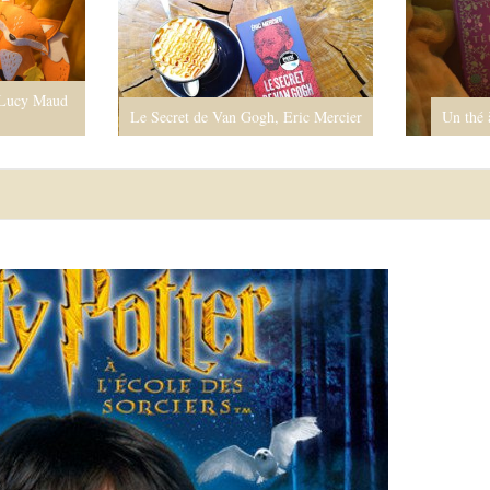
 Lucy Maud
Le Secret de Van Gogh, Eric Mercier
Un thé 