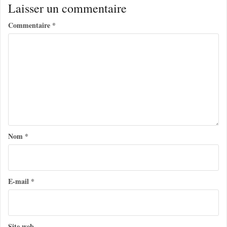
i
Laisser un commentaire
g
Commentaire
*
a
t
i
o
n
d
e
Nom
*
l
’
a
E-mail
*
r
t
Site web