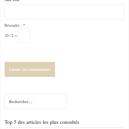
i
c
l
Résoudre :
*
e
20 ⁄ 2 =
R
e
c
h
Top 5 des articles les plus consultés
e
r