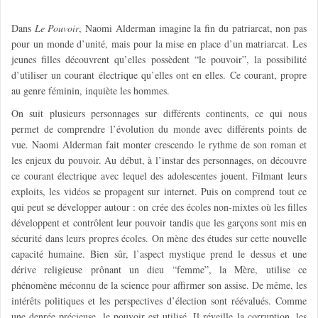
Dans
Le Pouvoir
, Naomi Alderman imagine la fin du patriarcat, non pas
pour un monde d’unité, mais pour la mise en place d’un matriarcat. Les
jeunes filles découvrent qu’elles possèdent “le pouvoir”, la possibilité
d’utiliser un courant électrique qu’elles ont en elles. Ce courant, propre
au genre féminin, inquiète les hommes.
On suit plusieurs personnages sur différents continents, ce qui nous
permet de comprendre l’évolution du monde avec différents points de
vue. Naomi Alderman fait monter crescendo le rythme de son roman et
les enjeux du pouvoir. Au début, à l’instar des personnages, on découvre
ce courant électrique avec lequel des adolescentes jouent. Filmant leurs
exploits, les vidéos se propagent sur internet. Puis on comprend tout ce
qui peut se développer autour : on crée des écoles non-mixtes où les filles
développent et contrôlent leur pouvoir tandis que les garçons sont mis en
sécurité dans leurs propres écoles. On mène des études sur cette nouvelle
capacité humaine. Bien sûr, l’aspect mystique prend le dessus et une
dérive religieuse prônant un dieu “femme”, la Mère, utilise ce
phénomène méconnu de la science pour affirmer son assise. De même, les
intérêts politiques et les perspectives d’élection sont réévalués. Comme
une denrée précieuse, le pouvoir est utilisé. Il réveille la corruption, les