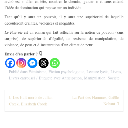
archô est « aller en tête, montrer le chemin, guider » et sous-entend
l’idée de domination qui repose sur un individu
.
Tant qu’il y aura un pouvoir, il y aura une supériorité de laquelle
découleront craintes, violences et inégalités.
Le Pouvoir
est un roman qui fait réfléchir sur la notion de pouvoir (sans
surprise), de supériorité, d’égalité, de sexisme, de manipulation, de
violence, de peur et d’instauration d’un climat de peur.
Envie d'en parler ? 👇
Publié dans
Féminisme
,
Fiction psychologique
,
Lecture lycée
,
Livres
,
Livres carrousel
Étiqueté avec
Anticipation
,
Manipulation
,
Société
N
Les Huit morts de Julian
La Part des Flammes, Gaëlle
Nohant
Creek, Elizabeth Crook
a
v