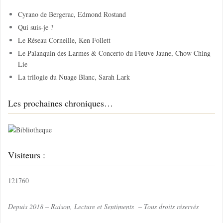
c
Cyrano de Bergerac, Edmond Rostand
h
Qui suis-je ?
e
Le Réseau Corneille, Ken Follett
r
Le Palanquin des Larmes & Concerto du Fleuve Jaune, Chow Ching
Lie
:
La trilogie du Nuage Blanc, Sarah Lark
Les prochaines chroniques…
Visiteurs :
121760
Depuis 2018 – Raison, Lecture et Sentiments – Tous droits réservés