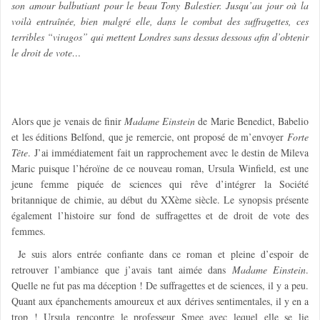
son amour balbutiant pour le beau Tony Balestier. Jusqu’au jour où la
voilà entraînée, bien malgré elle, dans le combat des suffragettes, ces
terribles “viragos” qui mettent Londres sans dessus dessous afin d’obtenir
le droit de vote…
Alors que je venais de finir
Madame Einstein
de Marie Benedict, Babelio
et les éditions Belfond, que je remercie, ont proposé de m’envoyer
Forte
Tête
. J’ai immédiatement fait un rapprochement avec le destin de Mileva
Maric puisque l’héroïne de ce nouveau roman, Ursula Winfield, est une
jeune femme piquée de sciences
qui
rêve d’intégrer la Société
britannique de chimie, au début du XXème siècle. Le synopsis présente
également l’histoire sur fond de suffragettes et de droit de vote des
femmes.
Je suis alors entrée confiante dans ce roman et pleine d’espoir de
retrouver l’ambiance que j’avais tant aimée dans
Madame Einstein
.
Quelle ne fut pas ma déception ! De suffragettes et de sciences, il y a peu.
Quant aux épanchements amoureux et aux dérives sentimentales, il y en a
trop ! Ursula rencontre le professeur Smee avec lequel elle se lie