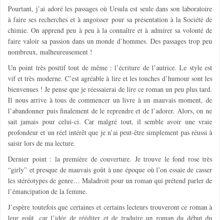
Pourtant, j’ai adoré les passages où Ursula est seule dans son laboratoire
à faire ses recherches et à angoisser pour sa présentation à la Société de
chimie. On apprend peu à peu à la connaître et à admirer sa volonté de
faire valoir sa passion dans un monde d’hommes. Des passages trop peu
nombreux, malheureusement !
Un point très positif tout de même : l’écriture de l’autrice. Le style est
vif et très moderne. C’est agréable à lire et les touches d’humour sont les
bienvenues ! Je pense que je réessaierai de lire ce roman un peu plus tard.
Il nous arrive à tous de commencer un livre à un mauvais moment, de
l’abandonner puis finalement de le reprendre et de l’adorer. Alors, on ne
sait jamais pour celui-ci. Car malgré tout, il semble avoir une vraie
profondeur et un réel intérêt que je n’ai peut-être simplement pas réussi à
saisir lors de ma lecture.
Dernier point : la première de couverture. Je trouve le fond rose très
“girly” et presque de mauvais goût à une époque où l’on essaie de casser
les stéréotypes de genre… Maladroit pour un roman qui prétend parler de
l’émancipation de la femme.
J’espère toutefois que certaines et certains lecteurs trouveront ce roman à
leur goût, car l’idée de rééditer et de traduire un roman du début du