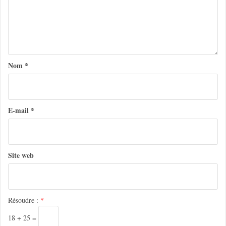
o
n
d
e
Nom
*
l
’
a
E-mail
*
r
t
Site web
i
c
l
Résoudre :
*
e
18 + 25 =