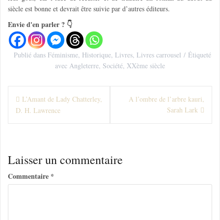
siècle est bonne et devrait être suivie par d’autres éditeurs.
Envie d'en parler ? 👇
Publié dans
Féminisme
,
Historique
,
Livres
,
Livres carrousel
Étiqueté
avec
Angleterre
,
Société
,
XXème siècle
N
L’Amant de Lady Chatterley,
A l’ombre de l’arbre kauri,
Sarah Lark
D. H. Lawrence
a
v
i
Laisser un commentaire
g
Commentaire
*
a
t
i