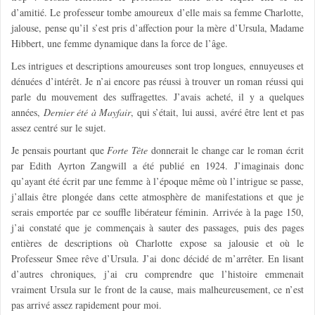
d’amitié. Le professeur tombe amoureux d’elle mais sa femme Charlotte,
jalouse, pense qu’il s’est pris d’affection pour la mère d’Ursula, Madame
Hibbert, une femme dynamique dans la force de l’âge.
Les intrigues et descriptions amoureuses sont trop longues, ennuyeuses et
dénuées d’intérêt. Je n’ai encore pas réussi à trouver un roman réussi qui
parle du mouvement des suffragettes. J’avais acheté, il y a quelques
années,
Dernier été à Mayfair
, qui s’était, lui aussi, avéré être lent et pas
assez centré sur le sujet.
Je pensais pourtant que
Forte Tête
donnerait le change car le roman écrit
par Edith Ayrton Zangwill a été publié en 1924. J’imaginais donc
qu’ayant été écrit par une femme à l’époque même où l’intrigue se passe,
j’allais être plongée dans cette atmosphère de manifestations et que je
serais emportée par ce souffle libérateur féminin. Arrivée à la page 150,
j’ai constaté que je commençais à sauter des passages, puis des pages
entières de descriptions où Charlotte expose sa jalousie et où le
Professeur Smee rêve d’Ursula. J’ai donc décidé de m’arrêter. En lisant
d’autres chroniques, j’ai cru comprendre que l’histoire emmenait
vraiment Ursula sur le front de la cause, mais malheureusement, ce n’est
pas arrivé assez rapidement pour moi.