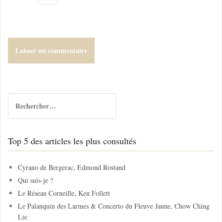
R
e
c
h
Top 5 des articles les plus consultés
e
r
c
Cyrano de Bergerac, Edmond Rostand
h
Qui suis-je ?
e
Le Réseau Corneille, Ken Follett
r
Le Palanquin des Larmes & Concerto du Fleuve Jaune, Chow Ching
Lie
: