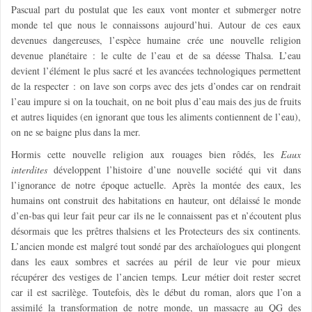
Pascual part du postulat que les eaux vont monter et submerger notre
monde tel que nous le connaissons aujourd’hui. Autour de ces eaux
devenues dangereuses, l’espèce humaine crée une nouvelle religion
devenue planétaire : le culte de l’eau et de sa déesse Thalsa. L’eau
devient l’élément le plus sacré et les avancées technologiques permettent
de la respecter : on lave son corps avec des jets d’ondes car on rendrait
l’eau impure si on la touchait, on ne boit plus d’eau mais des jus de fruits
et autres liquides (en ignorant que tous les aliments contiennent de l’eau),
on ne se baigne plus dans la mer.
Hormis cette nouvelle religion aux rouages bien rôdés, les
Eaux
interdites
développent l’histoire d’une nouvelle société qui vit dans
l’ignorance de notre époque actuelle. Après la montée des eaux, les
humains ont construit des habitations en hauteur, ont délaissé le monde
d’en-bas qui leur fait peur car ils ne le connaissent pas et n’écoutent plus
désormais que les prêtres thalsiens et les Protecteurs des six continents.
L’ancien monde est malgré tout sondé par des archaïologues qui plongent
dans les eaux sombres et sacrées au péril de leur vie pour mieux
récupérer des vestiges de l’ancien temps. Leur métier doit rester secret
car il est sacrilège. Toutefois, dès le début du roman, alors que l’on a
assimilé la transformation de notre monde, un massacre au QG des