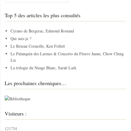
c
h
Top 5 des articles les plus consultés
e
r
c
Cyrano de Bergerac, Edmond Rostand
h
Qui suis-je ?
e
Le Réseau Corneille, Ken Follett
r
Le Palanquin des Larmes & Concerto du Fleuve Jaune, Chow Ching
Lie
:
La trilogie du Nuage Blanc, Sarah Lark
Les prochaines chroniques…
Visiteurs :
121754