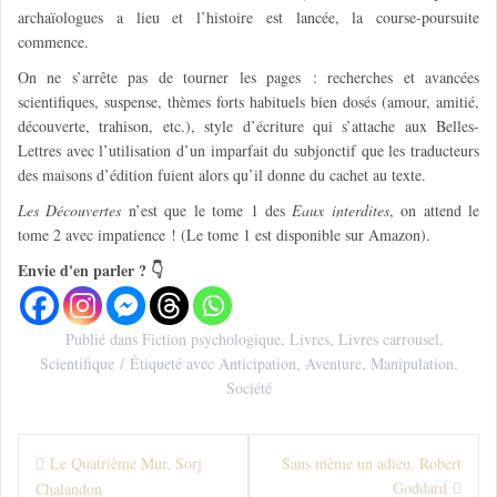
archaïologues a lieu et l’histoire est lancée, la course-poursuite
commence.
On ne s’arrête pas de tourner les pages : recherches et avancées
scientifiques, suspense, thèmes forts habituels bien dosés (amour, amitié,
découverte, trahison, etc.), style d’écriture qui s’attache aux Belles-
Lettres avec l’utilisation d’un imparfait du subjonctif que les traducteurs
des maisons d’édition fuient alors qu’il donne du cachet au texte.
Les Découvertes
n’est que le tome 1 des
Eaux interdites
, on attend le
tome 2 avec impatience ! (Le tome 1 est disponible sur Amazon).
Envie d'en parler ? 👇
Publié dans
Fiction psychologique
,
Livres
,
Livres carrousel
,
Scientifique
Étiqueté avec
Anticipation
,
Aventure
,
Manipulation
,
Société
N
Le Quatrième Mur, Sorj
Sans même un adieu, Robert
Goddard
Chalandon