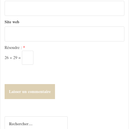
r
t
Site web
i
c
l
Résoudre :
*
e
26 × 29 =
R
e