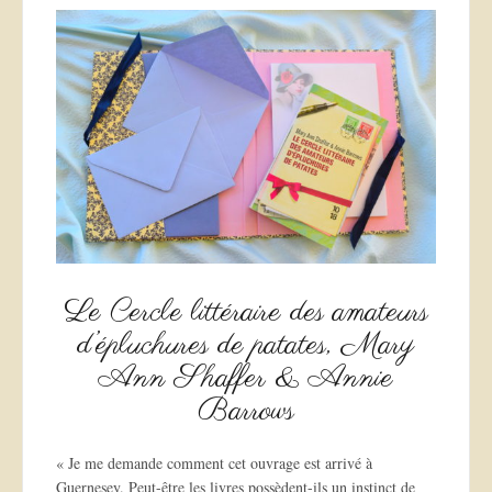
Le Cercle littéraire des amateurs
d’épluchures de patates, Mary
Ann Shaffer & Annie
Barrows
« Je me demande comment cet ouvrage est arrivé à
Guernesey. Peut-être les livres possèdent-ils un instinct de