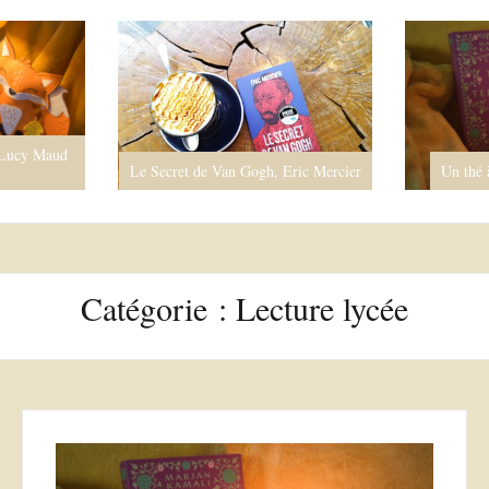
Aristote 
secrets de
Eric Mercier
Un thé à Téhéran, Marjan Kamali
Catégorie :
Lecture lycée