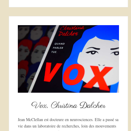
Vox, Christina Dalcher
Jean McClellan est docteure en neurosciences. Elle a passé sa
vie dans un laboratoire de recherches, loin des mouvements