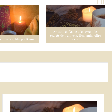
et Dante découvrent les
La Splendeur de Cavendon Hall,
 l’univers, Benjamin Alire
Barbara Taylor Bradford
Saenz