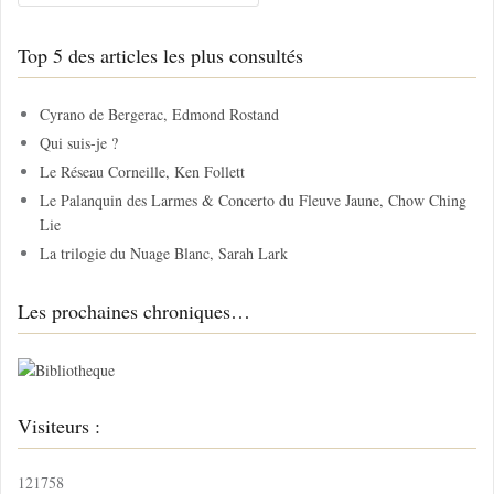
c
h
Top 5 des articles les plus consultés
e
r
c
Cyrano de Bergerac, Edmond Rostand
h
Qui suis-je ?
e
Le Réseau Corneille, Ken Follett
r
Le Palanquin des Larmes & Concerto du Fleuve Jaune, Chow Ching
Lie
:
La trilogie du Nuage Blanc, Sarah Lark
Les prochaines chroniques…
Visiteurs :
121758