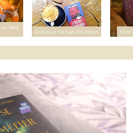
 Lucy Maud
Le Secret de Van Gogh, Eric Mercier
Un thé 