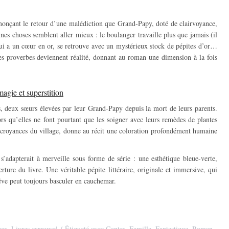
nonçant le retour d’une malédiction que Grand-Papy, doté de clairvoyance,
ines choses semblent aller mieux : le boulanger travaille plus que jamais (il
 qui a un cœur en or, se retrouve avec un mystérieux stock de pépites d’or…
s proverbes deviennent réalité, donnant au roman une dimension à la fois
magie et superstition
ans, deux sœurs élevées par leur Grand-Papy depuis la mort de leurs parents.
ors qu’elles ne font pourtant que les soigner avec leurs remèdes de plantes
croyances du village, donne au récit une coloration profondément humaine
adapterait à merveille sous forme de série : une esthétique bleue-verte,
ture du livre. Une véritable pépite littéraire, originale et immersive, qui
êve peut toujours basculer en cauchemar.
res
,
Livres carrousel
Étiqueté avec
Contes
,
Famille
,
Fantastique
,
Roman