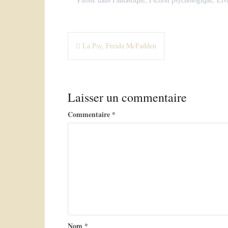
N
La Psy, Freida McFadden
a
v
Laisser un commentaire
i
g
Commentaire
*
a
t
i
o
n
d
Nom
*