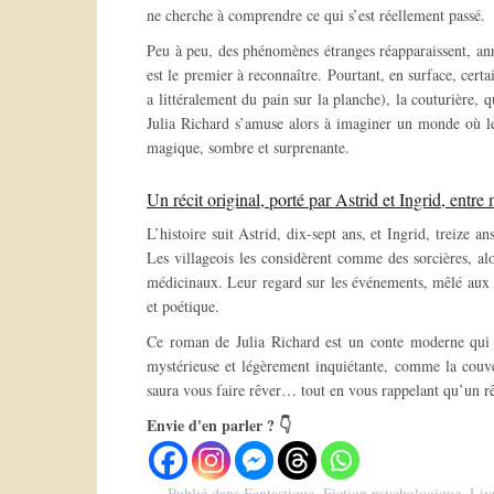
ne cherche à comprendre ce qui s’est réellement passé.
Peu à peu, des phénomènes étranges réapparaissent, an
est le premier à reconnaître. Pourtant, en surface, certa
a littéralement du pain sur la planche), la couturière,
Julia Richard s’amuse alors à imaginer un monde où le
magique, sombre et surprenante.
Un récit original, porté par Astrid et Ingrid, entre 
L’histoire suit Astrid, dix-sept ans, et Ingrid, treize 
Les villageois les considèrent comme des sorcières, al
médicinaux. Leur regard sur les événements, mêlé aux 
et poétique.
Ce roman de Julia Richard est un conte moderne qui s’
mystérieuse et légèrement inquiétante, comme la couver
saura vous faire rêver… tout en vous rappelant qu’un r
Envie d'en parler ? 👇
Publié dans
Fantastique
,
Fiction psychologique
,
Liv