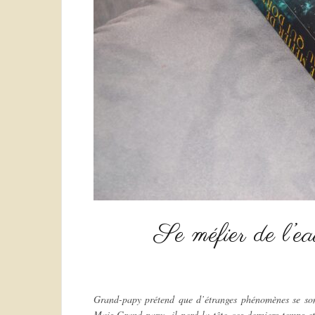
Se méfier de l’e
Grand-papy prétend que d’étranges phénomènes se sont 
Mais Grand-papy, il perd la tête ces derniers temps et