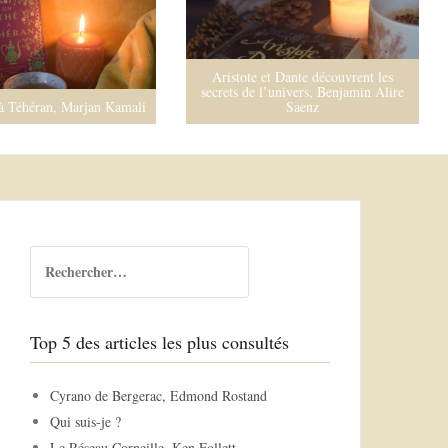
Aristote et Dante découvrent les
secrets de l’univers, Benjamin Alire
à Téhéran, Marjan Kamali
Saenz
R
e
c
h
Top 5 des articles les plus consultés
e
r
c
Cyrano de Bergerac, Edmond Rostand
h
Qui suis-je ?
e
Le Réseau Corneille, Ken Follett