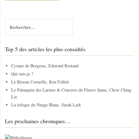
R
e
c
h
Top 5 des articles les plus consultés
e
r
c
Cyrano de Bergerac, Edmond Rostand
h
Qui suis-je ?
e
Le Réseau Corneille, Ken Follett
r
Le Palanquin des Larmes & Concerto du Fleuve Jaune, Chow Ching
Lie
:
La trilogie du Nuage Blanc, Sarah Lark
Les prochaines chroniques…