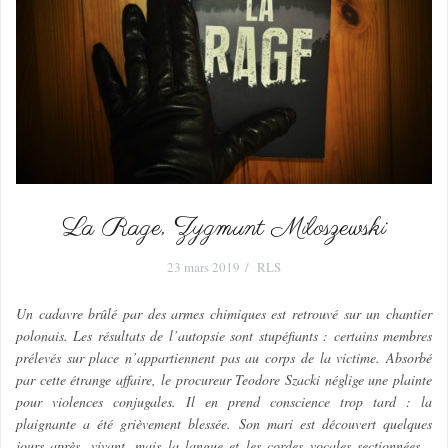
La Rage, Zygmunt Miloszewski
23 mars 2019
RLS
Un cadavre brûlé par des armes chimiques est retrouvé sur un chantier
polonais. Les résultats de l’autopsie sont stupéfiants : certains membres
prélevés sur place n’appartiennent pas au corps de la victime. Absorbé
par cette étrange affaire, le procureur Teodore Szacki néglige une plainte
pour violences conjugales. Il en prend conscience trop tard : la
plaignante a été grièvement blessée. Son mari est découvert quelques
jours après, vivant, mais la langue et les cordes vocales sectionnées…