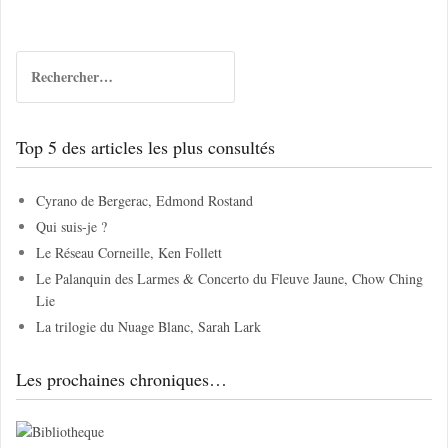
R
e
c
h
Top 5 des articles les plus consultés
e
r
c
Cyrano de Bergerac, Edmond Rostand
h
Qui suis-je ?
e
Le Réseau Corneille, Ken Follett
r
Le Palanquin des Larmes & Concerto du Fleuve Jaune, Chow Ching
Lie
:
La trilogie du Nuage Blanc, Sarah Lark
Les prochaines chroniques…