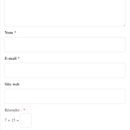
o
n
d
e
Nom
*
l
’
a
E-mail
*
r
t
Site web
i
c
l
Résoudre :
*
e
7 + 15 =