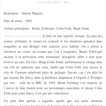
22 décembre 2018
RLS
Réalisateur : Sharon Maguire
Date de sortie : 2001
Acteurs principaux : Renée Zellweger, Colin Firth, Hugh Grant
Adapté du roman éponyme
, le film est une superbe réussite. En plus des
acteurs pétillants, le roman est respecté et les situations gênantes dans
lesquelles se met Bridget sont réalisées avec fidélité. On a plaisir à
retrouver les scènes du roman que l’on a imaginées. Renée Zellweger
incarne à la perfection cette trentenaire désespérée prête à tout pour
trouver un mec. En face, Hugh Grant donne parfaitement le change dans
son rôle de séducteur sans cœur, tandis que Colin Firth joue encore le
rôle de l’homme méprisant plein de préjugés. Encore, car c’est déjà lui
qui incarne Mr Darcy dans la meilleure adaptation d’Orgueil et Préjugés
qui soit… celle de la BBC de 1995. Helen Fielding s’est inspirée de
l’œuvre de Jane Austen pour ses personnages masculins, et choisir Colin
Firth pour jouer Darcy n’est pas une coïncidence.
Un petit film parfait à regarder, quelle que soit notre situation
amoureuse, à toutes les époques de l’année (peut-être avec une préférence