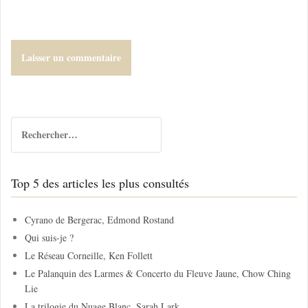
R
e
c
h
Top 5 des articles les plus consultés
e
r
c
Cyrano de Bergerac, Edmond Rostand
h
Qui suis-je ?
e
Le Réseau Corneille, Ken Follett
r
Le Palanquin des Larmes & Concerto du Fleuve Jaune, Chow Ching
Lie
:
La trilogie du Nuage Blanc, Sarah Lark