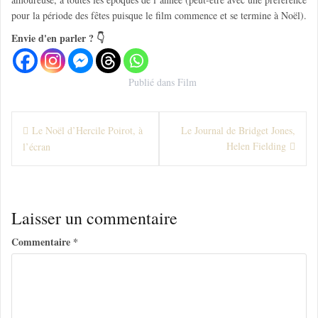
pour la période des fêtes puisque le film commence et se termine à Noël).
Envie d'en parler ? 👇
Publié dans
Film
N
Le Noël d’Hercile Poirot, à
Le Journal de Bridget Jones,
Helen Fielding
l’écran
a
v
i
Laisser un commentaire
g
Commentaire
*
a
t
i