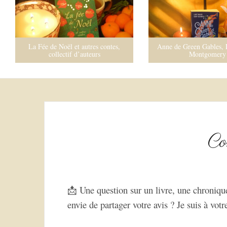
p
a
l
La Fée de Noël et autres contes,
Anne de Green Gables,
collectif d’auteurs
Montgomery
Co
ESPACE
📩 Une question sur un livre, une chronique
envie de partager votre avis ? Je suis à votr
ESPACE