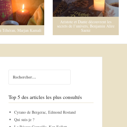
Aristote et Dante découvrent les
secrets de l’univers, Benjamin Alire
à Téhéran, Marjan Kamali
Saenz
R
e
c
h
Top 5 des articles les plus consultés
e
r
c
Cyrano de Bergerac, Edmond Rostand
h
Qui suis-je ?
e
Le Réseau Corneille, Ken Follett