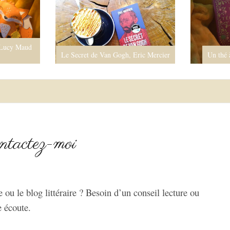
 Lucy Maud
Le Secret de Van Gogh, Eric Mercier
Un thé 
ntactez-moi
 ou le blog littéraire ? Besoin d’un conseil lecture ou
e écoute.