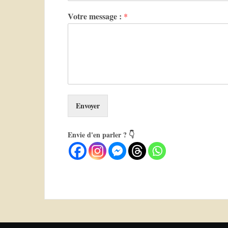
Votre message :
*
Envoyer
Envie d'en parler ? 👇