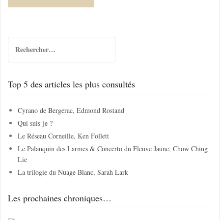
R
e
c
h
Top 5 des articles les plus consultés
e
r
c
Cyrano de Bergerac, Edmond Rostand
h
Qui suis-je ?
e
Le Réseau Corneille, Ken Follett
r
Le Palanquin des Larmes & Concerto du Fleuve Jaune, Chow Ching
Lie
:
La trilogie du Nuage Blanc, Sarah Lark
Les prochaines chroniques…