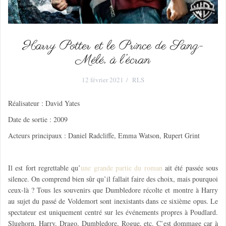
Harry Potter et le Prince de Sang-
Mêlé, à l’écran
12 février 2021
RLS
Réalisateur : David Yates
Date de sortie : 2009
Acteurs principaux : Daniel Radcliffe, Emma Watson, Rupert Grint
Il est fort regrettable qu’
une grande partie du roman
ait été passée sous
silence. On comprend bien sûr qu’il fallait faire des choix, mais pourquoi
ceux-là ? Tous les souvenirs que Dumbledore récolte et montre à Harry
au sujet du passé de Voldemort sont inexistants dans ce sixième opus. Le
spectateur est uniquement centré sur les événements propres à Poudlard.
Slughorn, Harry, Drago, Dumbledore, Rogue, etc. C’est dommage car à