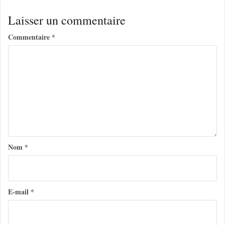
i
Laisser un commentaire
g
Commentaire
*
a
t
i
o
n
d
e
Nom
*
l
’
a
E-mail
*
r