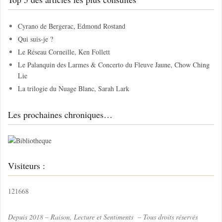
e
r
c
Cyrano de Bergerac, Edmond Rostand
h
Qui suis-je ?
e
Le Réseau Corneille, Ken Follett
r
Le Palanquin des Larmes & Concerto du Fleuve Jaune, Chow Ching
Lie
:
La trilogie du Nuage Blanc, Sarah Lark
Les prochaines chroniques…
Visiteurs :
121668
Depuis 2018 – Raison, Lecture et Sentiments – Tous droits réservés