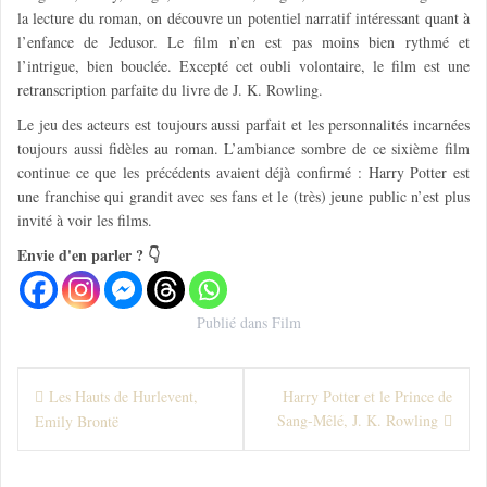
la lecture du roman, on découvre un potentiel narratif intéressant quant à
l’enfance de Jedusor. Le film n’en est pas moins bien rythmé et
l’intrigue, bien bouclée. Excepté cet oubli volontaire, le film est une
retranscription parfaite du livre de J. K. Rowling.
Le
jeu
des acteurs est toujours aussi parfait et les personnalités incarnées
toujours aussi fidèles au roman. L’ambiance sombre de ce sixième film
continue ce que les précédents avaient déjà confirmé : Harry Potter est
une franchise qui grandit avec ses fans et le (très) jeune public n’est plus
invité à voir les films.
Envie d'en parler ? 👇
Publié dans
Film
N
Les Hauts de Hurlevent,
Harry Potter et le Prince de
Sang-Mêlé, J. K. Rowling
Emily Brontë
a
v