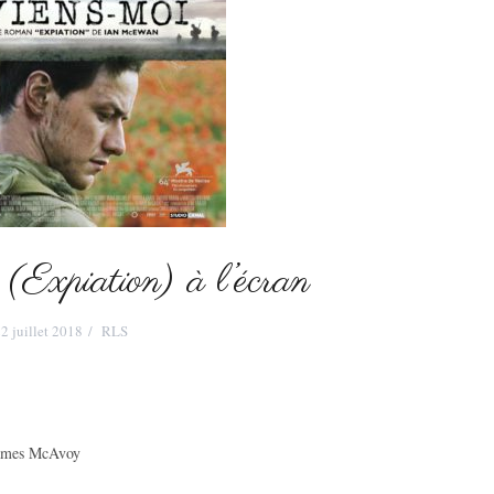
(Expiation) à l’écran
2 juillet 2018
RLS
 James McAvoy