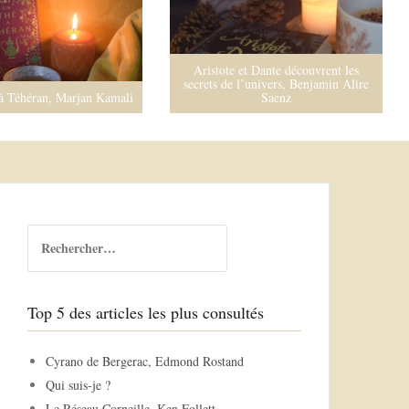
Aristote et Dante découvrent les
secrets de l’univers, Benjamin Alire
à Téhéran, Marjan Kamali
Saenz
R
e
c
h
Top 5 des articles les plus consultés
e
r
c
Cyrano de Bergerac, Edmond Rostand
h
Qui suis-je ?
e
Le Réseau Corneille, Ken Follett