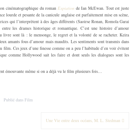
tion cinématographique du roman
Expiation
de Ian McEwan. Tout est juste
nce lourde et pesante de la canicule anglaise est parfaitement mise en scène,
trices qui l’interprètent à des âges différents (Saoirse Ronan, Romola Garai
e entre les drames historique et romantique. C’est une histoire d’amour
livre sont là : le mensonge, le regret et la volonté de se racheter. Keira
deux amants fous d’amour mais maudits. Les sentiments sont transmis dans
té du film. Ces jeux d’une finesse comme on a peu l’habitude d’en voir évitent
que comme Hollywood sait les faire et dont seuls les dialogues sont les
ement émouvante même si on a déjà vu le film plusieurs fois…
Publié dans
Film
Une Vie entre deux océans, M. L. Stedman