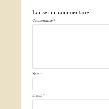
v
Laisser un commentaire
i
g
Commentaire
*
a
t
i
o
n
d
Nom
*
e
l
’
E-mail
*
a