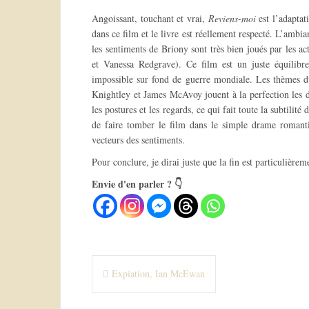
Angoissant, touchant et vrai,
Reviens-moi
est l’adapta
dans ce film et le livre est réellement respecté. L’ambia
les sentiments de Briony sont très bien joués par les ac
et Vanessa Redgrave). Ce film est un juste équilibr
impossible sur fond de guerre mondiale. Les thèmes du 
Knightley et James McAvoy jouent à la perfection les 
les postures et les regards, ce qui fait toute la subtili
de faire tomber le film dans le simple drame romanti
vecteurs des sentiments.
Pour conclure, je dirai juste que la fin est particulièr
Envie d'en parler ? 👇
N
Expiation, Ian McEwan
a