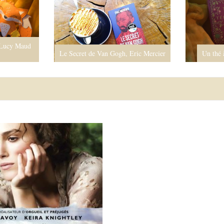
 Lucy Maud
Le Secret de Van Gogh, Eric Mercier
Un thé 