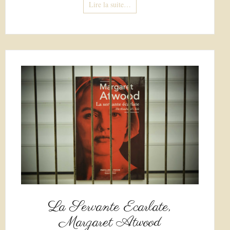
Lire la suite…
La Servante Ecarlate,
Margaret Atwood