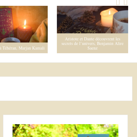
 et Dante découvrent les
 l’univers, Benjamin Alire
La Splendeur de Cavendon Hall,
Saenz
Barbara Taylor Bradford