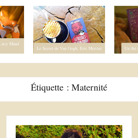
Aristote
secrets de
Eric Mercier
Un thé à Téhéran, Marjan Kamali
Étiquette :
Maternité