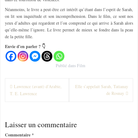
Néanmoins, le livre a peut-être cet intérêt qu’étant dans l’esprit de Sarah,
on lit son inquiétude et son incompréhension. Dans le film, ce sont nos
yeux d’adultes qui regardent et l’on comprend ce qui arrive à Sarah alors
qu’elle-même l’ignore. Le livre permet de mieux se fondre dans la peau
de la petite fille.
Envie d'en parler ? 👇
Publié dans
Film
N
Lawrence (avant) d’Arabie,
Elle s’appelait Sarah, Tatianay
de Rosnay
T. E. Lawrence
a
v
i
Laisser un commentaire
g
Commentaire
*