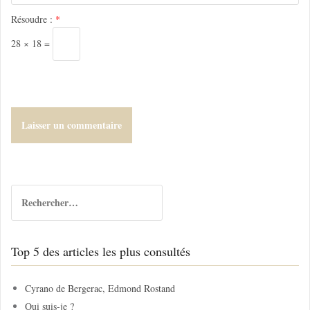
l
Résoudre :
*
e
28 × 18 =
R
e
c
h
Top 5 des articles les plus consultés
e
r
c
Cyrano de Bergerac, Edmond Rostand
h
Qui suis-je ?