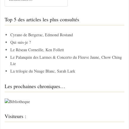
e
c
h
Top 5 des articles les plus consultés
e
r
c
Cyrano de Bergerac, Edmond Rostand
h
Qui suis-je ?
e
Le Réseau Corneille, Ken Follett
r
Le Palanquin des Larmes & Concerto du Fleuve Jaune, Chow Ching
Lie
:
La trilogie du Nuage Blanc, Sarah Lark
Les prochaines chroniques…
Visiteurs :