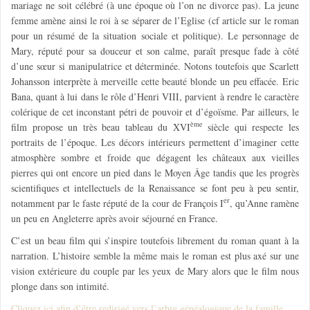
mariage ne soit célébré (à une époque où l’on ne divorce pas). La jeune
femme amène ainsi le roi à se séparer de l’Eglise (cf article sur le roman
pour un résumé de la situation sociale et politique). Le personnage de
Mary, réputé pour sa douceur et son calme, paraît presque fade à côté
d’une sœur si manipulatrice et déterminée. Notons toutefois que Scarlett
Johansson interprète à merveille cette beauté blonde un peu effacée. Eric
Bana, quant à lui dans le rôle d’Henri VIII, parvient à rendre le caractère
colérique de cet inconstant pétri de pouvoir et d’égoïsme. Par ailleurs, le
ème
film propose un très beau tableau du XVI
siècle qui respecte les
portraits de l’époque. Les décors intérieurs permettent d’imaginer cette
atmosphère sombre et froide que dégagent les châteaux aux vieilles
pierres qui ont encore un pied dans le Moyen Âge tandis que les progrès
scientifiques et intellectuels de la Renaissance se font peu à peu sentir,
er
notamment par le faste réputé de la cour de François I
, qu’Anne ramène
un peu en Angleterre après avoir séjourné en France.
C’est un beau film qui s’inspire toutefois librement du roman quant à la
narration. L’histoire semble la même mais le roman est plus axé sur une
vision extérieure du couple par les yeux de Mary alors que le film nous
plonge dans son intimité.
Cliquez ici afin d’être redirigé vers l’arbre généalogique de la famille