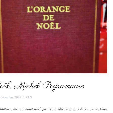
ël, Michel Peyramaure
 décembre 2018
RLS
stitutrice, arrive à Saint-Roch pour y prendre possession de son poste. Dans