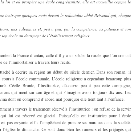
l la loi et où prospère une école congréganiste, elle est accueillie comme le
sse tenir que quelques mois devant le redoutable abbé Brissaud qui, chaque
.
cations, aux calomnies et, peu à peu, par la compétence, sa patience et son
r son école au détriment de l’établissement religieux.
ontent la France d’antan, celle d’il y a un siècle, la rurale que l’on connait
 de l’immortaliser à travers leurs récits.
ttaché à décrire sa région au début du siècle dernier. Dans son roman, il
s cours à l’école communale. L’école religieuse a cependant beaucoup plus
uré. Cécile Brunie, l’institutrice, découvre peu à peu cette campagne,
e ans qui ment sur son âge et qui s’imagine avoir toujours dix ans. Les
ina dont on comprend d’abord mal pourquoi elle tient tant à l’enfance.
ent à travers le traitement réservé à l’institutrice : on refuse de la servir
ui lui est réservé est glacial. Puisqu’elle est institutrice pour l’école
’est pas croyante et ils l’empêchent de prendre ses marques dans la société.
à l’église le dimanche. Ce sont donc bien les rumeurs et les préjugés qui