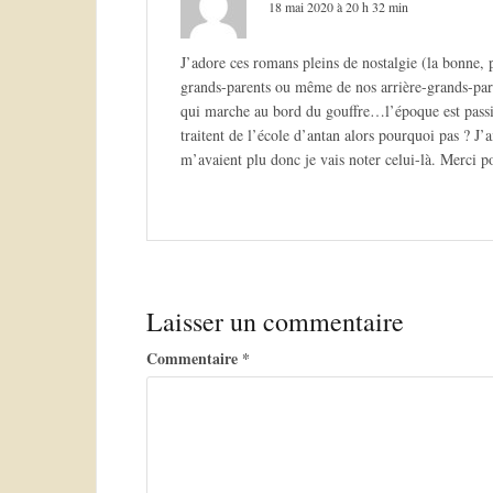
18 mai 2020 à 20 h 32 min
i
o
J’adore ces romans pleins de nostalgie (la bonne, p
grands-parents ou même de nos arrière-grands-paren
n
qui marche au bord du gouffre…l’époque est passio
d
traitent de l’école d’antan alors pourquoi pas ? J
m’avaient plu donc je vais noter celui-là. Merci po
e
l
’
a
r
Laisser un commentaire
t
Commentaire
*
i
c
l