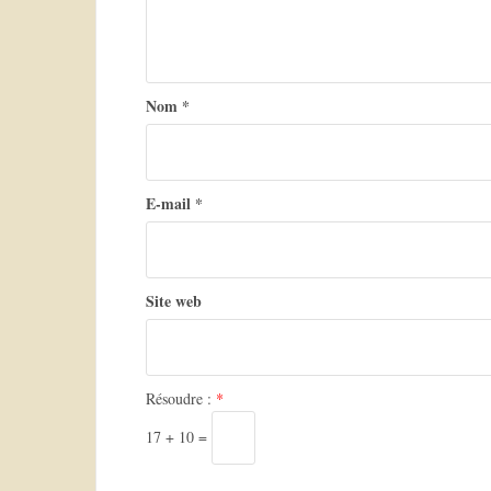
e
Nom
*
E-mail
*
Site web
Résoudre :
*
17 + 10 =