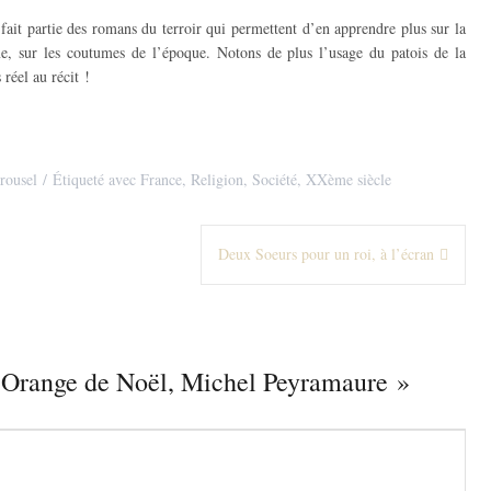
fait partie des romans du terroir qui permettent d’en apprendre plus sur la
sme, sur les coutumes de l’époque. Notons de plus l’usage du patois de la
 réel au récit !
rousel
Étiqueté avec
France
,
Religion
,
Société
,
XXème siècle
Deux Soeurs pour un roi, à l’écran
’Orange de Noël, Michel Peyramaure
»