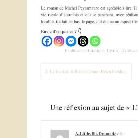
Le roman de Michel Peyramaure est agréable à lire. Il 
vie rurale d’autrefois et qui se penchent, avec réali
localité, traduit en bas de page, qui donne un aspect très
Envie d'en parler ? 👇
Publié dans
Historique
,
Livres
,
Livres car
N
Le Journal de Bridget Jones, Helen Fielding
a
v
i
Une réflexion au sujet de «
L
g
a
t
A-Little-Bit-Dramatic
dit :