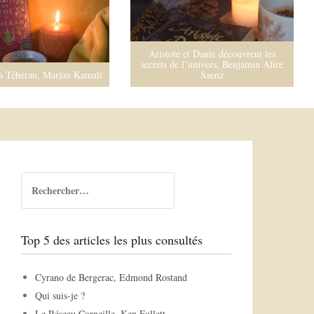
Aristote et Dante découvrent les
secrets de l’univers, Benjamin Alire
La Splend
rjan Kamali
Saenz
Barba
R
e
c
h
Top 5 des articles les plus consultés
e
r
c
Cyrano de Bergerac, Edmond Rostand
h
Qui suis-je ?
e
Le Réseau Corneille, Ken Follett