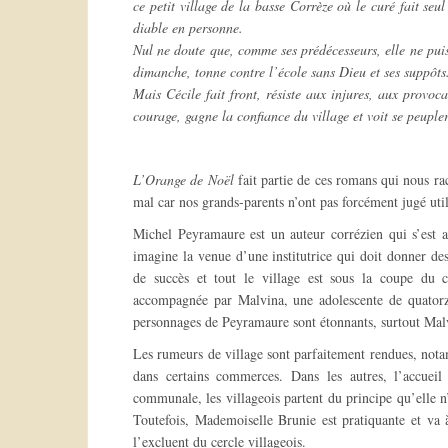
ce petit village de la basse Corrèze où le curé fait seu
diable en personne.
Nul ne doute que, comme ses prédécesseurs, elle ne pui
dimanche, tonne contre l’école sans Dieu et ses suppôts
Mais Cécile fait front, résiste aux injures, aux provo
courage, gagne la confiance du village et voit se peuple
L’Orange de Noël
fait partie de ces romans qui nous rac
mal car nos grands-parents n’ont pas forcément jugé utile
Michel Peyramaure est un auteur corrézien qui s’est a
imagine la venue d’une institutrice qui doit donner de
de succès et tout le village est sous la coupe du c
accompagnée par Malvina, une adolescente de quatorz
personnages de Peyramaure sont étonnants, surtout Malv
Les rumeurs de village sont parfaitement rendues, notamm
dans certains commerces. Dans les autres, l’accueil q
communale, les villageois partent du principe qu’elle n
Toutefois, Mademoiselle Brunie est pratiquante et va 
l’excluent du cercle villageois.