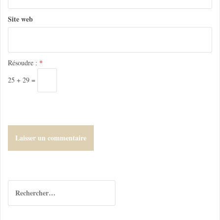
Site web
Résoudre :
*
25 + 29 =
R
e
c
h