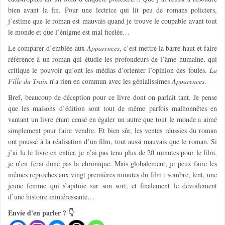
bien avant la fin. Pour une lectrice qui lit peu de romans policiers,
j’estime que le roman est mauvais quand je trouve le coupable avant tout
le monde et que l’énigme est mal ficelée…
Le comparer d’emblée aux
Apparences
, c’est mettre la barre haut et faire
référence à un roman qui étudie les profondeurs de l’âme humaine, qui
critique le pouvoir qu’ont les médias d’orienter l’opinion des foules.
La
Fille du Train
n’a rien en commun avec les génialissimes
Apparences
.
Bref, beaucoup de déception pour ce livre dont on parlait tant. Je pense
que les maisons d’édition sont tout de même parfois malhonnêtes en
vantant un livre étant censé en égaler un autre que tout le monde a aimé
simplement pour faire vendre. Et bien sûr, les ventes réussies du roman
ont poussé à la réalisation d’un film, tout aussi mauvais que le roman. Si
j’ai lu le livre en entier, je n’ai pas tenu plus de 20 minutes pour le film,
je n’en ferai donc pas la chronique. Mais globalement, je peux faire les
mêmes reproches aux vingt premières minutes du film : sombre, lent, une
jeune femme qui s’apitoie sur son sort, et finalement le dévoilement
d’une histoire inintéressante…
Envie d'en parler ? 👇