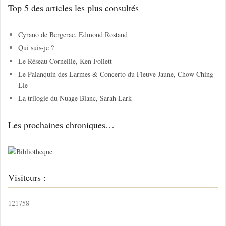
Top 5 des articles les plus consultés
e
r
c
Cyrano de Bergerac, Edmond Rostand
h
Qui suis-je ?
e
Le Réseau Corneille, Ken Follett
r
Le Palanquin des Larmes & Concerto du Fleuve Jaune, Chow Ching
Lie
:
La trilogie du Nuage Blanc, Sarah Lark
Les prochaines chroniques…
Visiteurs :
121758