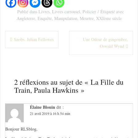
Publié dans
Livres
,
Livres carrousel
,
Policier
Étiqueté avec
Angleterre
,
Enquête
,
Manipulation
,
Meurtre
,
XXIème siècle
N
Snobs, Julian Fellowes
Une Odeur de gingembre,
Oswald Wynd
a
v
i
g
2 réflexions au sujet de «
La Fille du
Train, Paula Hawkins
»
a
t
Élaine Blouin
dit :
i
21 avril 2019 à 16 h 54 min
o
Bonjour RLSblog,
n