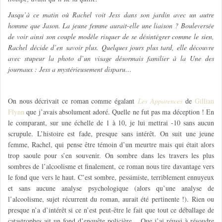
Jusqu’à ce matin où Rachel voit Jess dans son jardin avec un autre
homme que Jason. La jeune femme aurait-elle une liaison ? Bouleversée
de voir ainsi son couple modèle risquer de se désintégrer comme le sien,
Rachel décide d’en savoir plus. Quelques jours plus tard, elle découvre
avec stupeur la photo d’un visage désormais familier à la Une des
journaux : Jess a mystérieusement disparu…
On nous décrivait ce roman comme égalant
Les Apparences
de
Gillian
Flynn
que j’avais absolument adoré. Quelle ne fut pas ma déception ! En
le comparant, sur une échelle de 1 à 10, je lui mettrai -10 sans aucun
scrupule. L’histoire est fade, presque sans intérêt. On suit une jeune
femme, Rachel, qui pense être témoin d’un meurtre mais qui était alors
trop saoule pour s’en souvenir. On sombre dans les travers les plus
sombres de l’alcoolisme et finalement, ce roman nous tire davantage vers
le fond que vers le haut. C’est sombre, pessimiste, terriblement ennuyeux
et sans aucune analyse psychologique (alors qu’une analyse de
l’alcoolisme, sujet récurrent du roman, aurait été pertinente !). Rien ou
presque n’a d’intérêt si ce n’est peut-être le fait que tout ce déballage de
catastrophes ait un fond d’enquête policière… Que j’ai réussi à résoudre