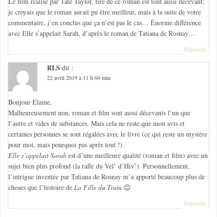
Le film réalisé par Tate Taylor, tiré de ce roman est tout aussi décevant;
d
je croyais que le roman aurait pu être meilleur, mais à la suite de votre
e
commentaire, j’en conclus que ça n’est pas le cas… Énorme différence
avec Elle s’appelait Sarah, d’après le roman de Tatiana de Rosnay…
l
Répondre
’
RLS
dit :
a
22 avril 2019 à 11 h 04 min
r
t
Bonjour Elaine,
Malheureusement non, roman et film sont aussi décevants l’un que
i
l’autre et vides de substances. Mais cela ne reste que mon avis et
c
certaines personnes se sont régalées avec le livre (ce qui reste un mystère
pour moi, mais pourquoi pas après tout !).
l
Elle s’appelait Sarah
est d’une meilleure qualité (roman et film) avec un
e
sujet bien plus profond (la rafle du Vel’ d’Hiv’). Personnellement,
l’intrigue inventée par Tatiana de Rosnay m’a apporté beaucoup plus de
choses que l’histoire de
La Fille du Train
😉
Répondre