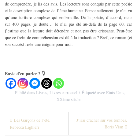
de comprendre, je lis des avis. Les lecteurs sont conquis par cette poésie
et la description complexe de l’âme humaine. Personnellement, je n’ai vu
qu’une écriture complexe qui embrouille. De la poésie, d’accord, mais
sur 400 pages, je doute… Je n’ai pas été au-delà de la page 60, car
j’estime que la lecture doit détendre et non pas être crispante. Peut-être
que ce frein de compréhension est dû à la traduction ? Bref, ce roman (et
son succès) reste une énigme pour moi.
Envie d'en parler ? 👇
Publié dans
Livres
,
Livres carrousel
Étiqueté avec
Etats-Unis
,
XXème siècle
N
Les Garçons de l’été,
J’irai cracher sur vos tombes,
Boris Vian
Rebecca Lighieri
a