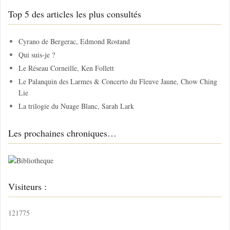
h
Top 5 des articles les plus consultés
e
r
c
Cyrano de Bergerac, Edmond Rostand
h
Qui suis-je ?
e
Le Réseau Corneille, Ken Follett
r
Le Palanquin des Larmes & Concerto du Fleuve Jaune, Chow Ching
Lie
:
La trilogie du Nuage Blanc, Sarah Lark
Les prochaines chroniques…
Visiteurs :
121775