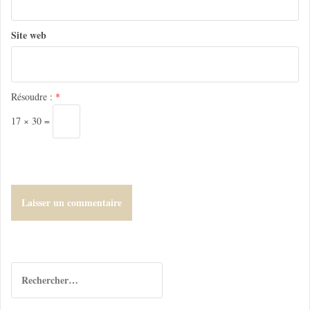
r
t
Site web
i
c
l
Résoudre :
*
e
17 × 30 =
R
e
c