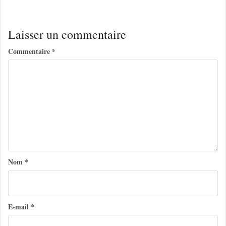
v
i
Laisser un commentaire
g
Commentaire
*
a
t
i
o
n
d
e
Nom
*
l
’
a
E-mail
*