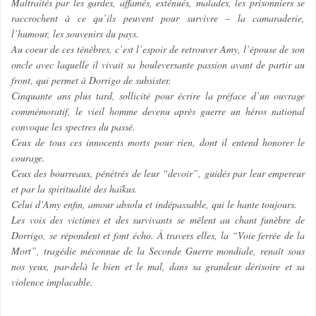
Maltraités par les gardes, affamés, exténués, malades, les prisonniers se
raccrochent à ce qu’ils peuvent pour survivre – la camaraderie,
l’humour, les souvenirs du pays.
Au coeur de ces ténèbres, c’est l’espoir de retrouver Amy, l’épouse de son
oncle avec laquelle il vivait sa bouleversante passion avant de partir au
front, qui permet à Dorrigo de subsister.
Cinquante ans plus tard, sollicité pour écrire la préface d’un ouvrage
commémoratif, le vieil homme devenu après guerre un héros national
convoque les spectres du passé.
Ceux de tous ces innocents morts pour rien, dont il entend honorer le
courage.
Ceux des bourreaux, pénétrés de leur “devoir”, guidés par leur empereur
et par la spiritualité des haïkus.
Celui d’Amy enfin, amour absolu et indépassable, qui le hante toujours.
Les voix des victimes et des survivants se mêlent au chant funèbre de
Dorrigo, se répondent et font écho. À travers elles, la “Voie ferrée de la
Mort”, tragédie méconnue de la Seconde Guerre mondiale, renaît sous
nos yeux, par-delà le bien et le mal, dans sa grandeur dérisoire et sa
violence implacable.