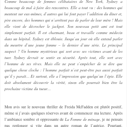
Comme beaucoup de femmes célibataires de New York, Sydney a
beaucoup de mal à faire des rencontres. Elle a tout vu : des hommes qui
mentent sur eux-mêmes, d’autres qui lui font payer l’addition du dîner et,
pire encore, des hommes qui n’arrêtent pas de parler de leur mère ! Mais
elle vient de décrocher le jackpot. Son nouveau petit ami est tout
simplement parfait. Il est charmant, beau et travaille comme médecin
dans un hôpital. Sydney est éblouie. Jusqu’au jour où elle entend parler
du meurtre d’une jeune femme – le dernier d’une série. Le principal
suspect ? Un homme mystérieux qui sort avec ses victimes avant de les
tuer. Sydney devrait se sentir en sécurité. Après tout, elle sort avec
l’homme de ses rêves. Mais elle ne peut s’empêcher de se dire que
quelque chose cloche : l’homme parfait n’est peut-être pas aussi parfait
qu’il y paraît… Et surtout, elle a l’impression que quelqu’un l’épie. Elle
doit absolument découvrir la vérité, sinon elle pourrait bien être la
prochaine victime du tueur…
Mon avis sur le nouveau thriller de Freida McFadden est plutôt positif,
même si j’avais quelques réserves avant de commencer ma lecture. Après
l’ambiance sombre et oppressante de
La Femme de ménage
, je ne pensais
pas replonger si vite dans un autre roman de l’autrice. Pourtant,