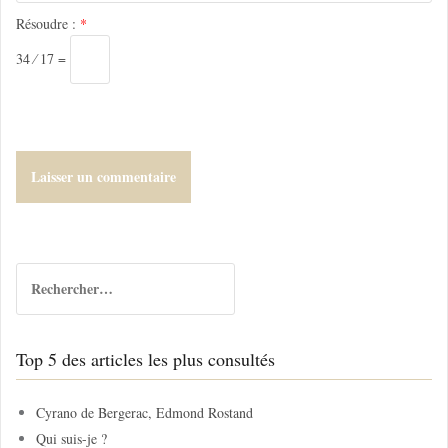
l
Résoudre :
*
e
34 ⁄ 17 =
R
e
c
h
Top 5 des articles les plus consultés
e
r
c
Cyrano de Bergerac, Edmond Rostand
h
Qui suis-je ?