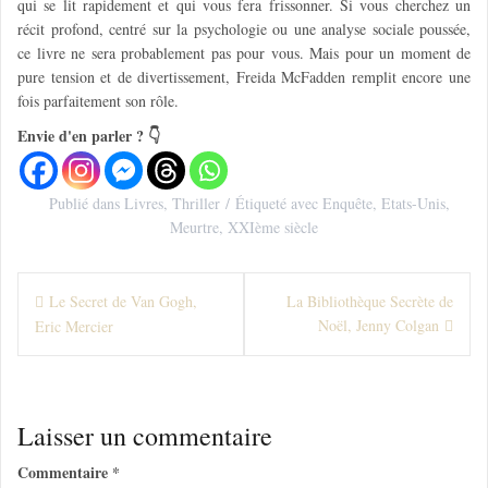
qui se lit rapidement et qui vous fera frissonner. Si vous cherchez un
récit profond, centré sur la psychologie ou une analyse sociale poussée,
ce livre ne sera probablement pas pour vous. Mais pour un moment de
pure tension et de divertissement, Freida McFadden remplit encore une
fois parfaitement son rôle.
Envie d'en parler ? 👇
Publié dans
Livres
,
Thriller
Étiqueté avec
Enquête
,
Etats-Unis
,
Meurtre
,
XXIème siècle
N
Le Secret de Van Gogh,
La Bibliothèque Secrète de
Noël, Jenny Colgan
Eric Mercier
a
v
i
Laisser un commentaire
g
Commentaire
*