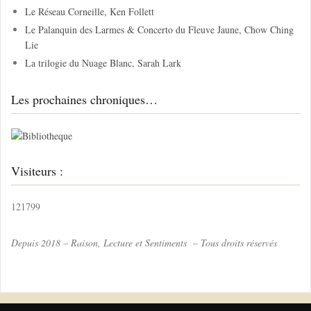
e
Le Réseau Corneille, Ken Follett
r
Le Palanquin des Larmes & Concerto du Fleuve Jaune, Chow Ching
Lie
:
La trilogie du Nuage Blanc, Sarah Lark
Les prochaines chroniques…
Visiteurs :
121799
Depuis 2018 – Raison, Lecture et Sentiments – Tous droits réservés