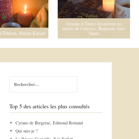
istote et Dante découvrent les
ets de l’univers, Benjamin Alire
La Splendeur de Cavendon Hall,
Saenz
Barbara Taylor Bradford
R
e
c
h
Top 5 des articles les plus consultés
e
r
c
Cyrano de Bergerac, Edmond Rostand
h
Qui suis-je ?
e
Le Réseau Corneille, Ken Follett