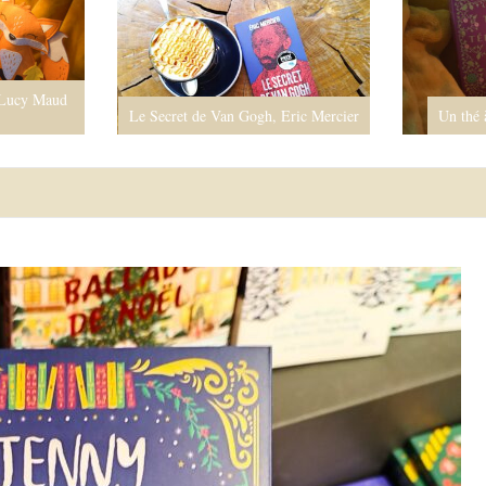
Ar
secr
Gogh, Eric Mercier
Un thé à Téhéran, Marjan Kamali