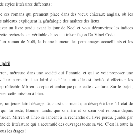
 styles littéraires différents :
de ces romans qui prennent place dans des vieux châteaux anglais, où les
s tableaux expliquent la généalogie des maîtres des lieux,
uver un livre perdu avant le jour de Noël et vous découvrirez les indices
 cette recherche en véritable chasse au trésor façon Da Vinci Code
d’un roman de Noël, la bonne humeur, les personnages accueillants et les
péril
ren, métreuse dans une société qui l’ennuie, et qui se voit proposer une
aleur permettrait au laird du château où elle est invitée d’effectuer les
op réfléchir, Mirren accepte et embarque pour cette aventure. Sur le trajet,
ener cette mission à bien.
e, un jeune laird désargenté, aussi charmant que désespéré face à l’état de
 qui lui reste, Bonnie, tandis que sa mère et sa sœur ont renoncé depuis
l’aider, Mirren et Theo se lancent à la recherche du livre perdu, guidés par
nné de littérature qui a accumulé des ouvrages toute sa vie. C’est là toute la
ous les étages !