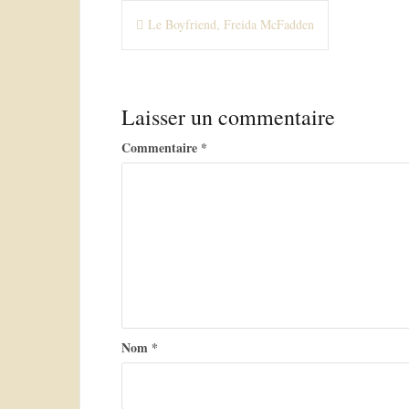
N
Le Boyfriend, Freida McFadden
a
v
Laisser un commentaire
i
g
Commentaire
*
a
t
i
o
n
d
Nom
*
e
l