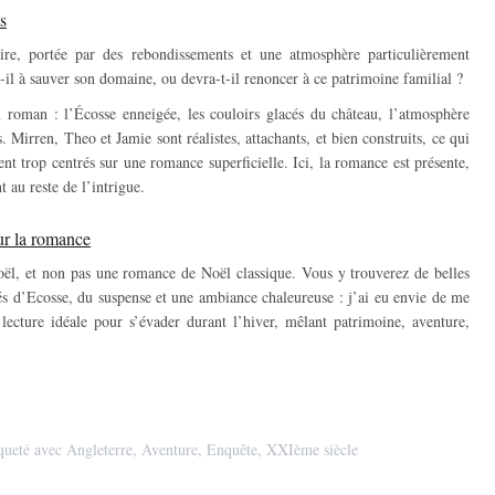
s
raire, portée par des rebondissements et une atmosphère particulièrement
t-il à sauver son domaine, ou devra-t-il renoncer à ce patrimoine familial ?
 roman : l’Écosse enneigée, les couloirs glacés du château, l’atmosphère
Mirren, Theo et Jamie sont réalistes, attachants, et bien construits, ce qui
nt trop centrés sur une romance superficielle. Ici, la romance est présente,
 au reste de l’intrigue.
ur la romance
oël, et non pas une romance de Noël classique. Vous y trouverez de belles
és d’Ecosse, du suspense et une ambiance chaleureuse : j’ai eu envie de me
lecture idéale pour s’évader durant l’hiver, mêlant patrimoine, aventure,
queté avec
Angleterre
,
Aventure
,
Enquête
,
XXIème siècle