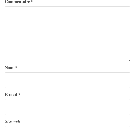
Commentaire
*
a
t
i
o
n
d
e
Nom
*
l
’
a
E-mail
*
r
t
Site web
i