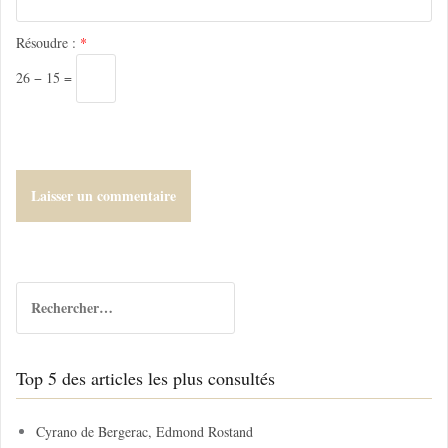
c
l
Résoudre :
*
e
26 − 15 =
R
e
c
h
Top 5 des articles les plus consultés
e
r
c
Cyrano de Bergerac, Edmond Rostand
h