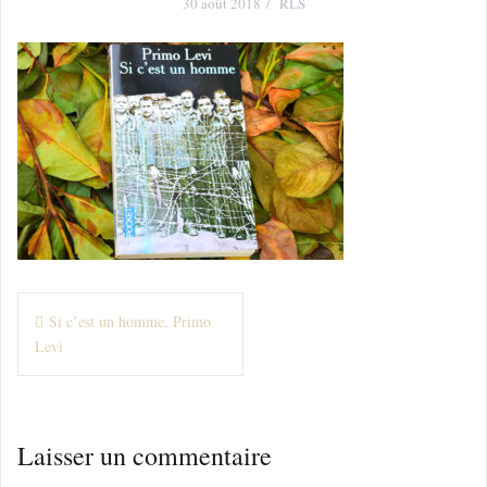
30 août 2018
RLS
N
Si c’est un homme, Primo
Levi
a
v
i
Laisser un commentaire
g