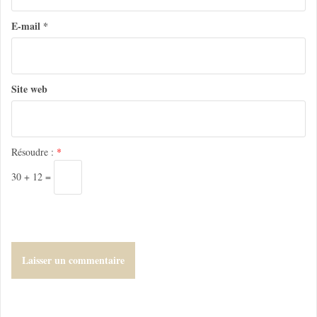
r
E-mail
*
t
i
c
Site web
l
e
Résoudre :
*
30 + 12 =