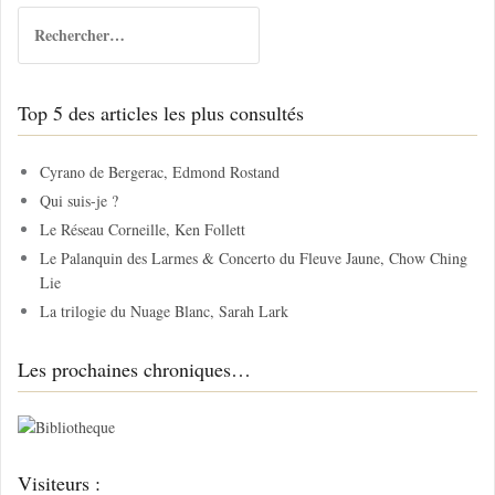
R
e
c
h
Top 5 des articles les plus consultés
e
r
c
Cyrano de Bergerac, Edmond Rostand
h
Qui suis-je ?
e
Le Réseau Corneille, Ken Follett
r
Le Palanquin des Larmes & Concerto du Fleuve Jaune, Chow Ching
Lie
:
La trilogie du Nuage Blanc, Sarah Lark
Les prochaines chroniques…
Visiteurs :