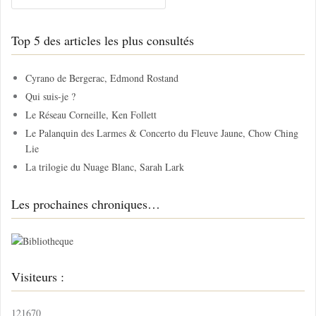
c
h
Top 5 des articles les plus consultés
e
r
c
Cyrano de Bergerac, Edmond Rostand
h
Qui suis-je ?
e
Le Réseau Corneille, Ken Follett
r
Le Palanquin des Larmes & Concerto du Fleuve Jaune, Chow Ching
Lie
:
La trilogie du Nuage Blanc, Sarah Lark
Les prochaines chroniques…
Visiteurs :
121670