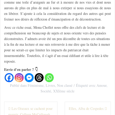
comme une toile d’araignée au fur et à mesure de nos vies et dont nous
aurons de plus en plus de mal à nous extirper si nous essayions de nous
en libérer. S’ajoute à cela la considération du regard des autres qui peut
freiner nos
désirs de réflexion d’émancipation
et de
déconstruction
.
Avec ce riche essai, Mona Chollet nous offre des clefs de lecture et de
compréhension sur beaucoup de sujets et nous oriente vers des pensées
déconstruites. J’admets avoir été un peu déconfite de toutes ces situations
à la fin de ma lecture et me suis retrouvée à me dire que la tâche à mener
pour ne serait-ce que limiter les impacts du patriarcat était
insurmontable. Toutefois, il s’agit d’un essai édifiant et utile à lire à tête
reposée.
Envie d'en parler ? 👇
Publié dans
Féminisme
,
Livres
,
Non classé
Étiqueté avec
Amour
,
Société
,
XXIème siècle
N
Les Oiseaux se cachent pour
Elles, Alba de Cespedes
mourir, Colleen McCullough