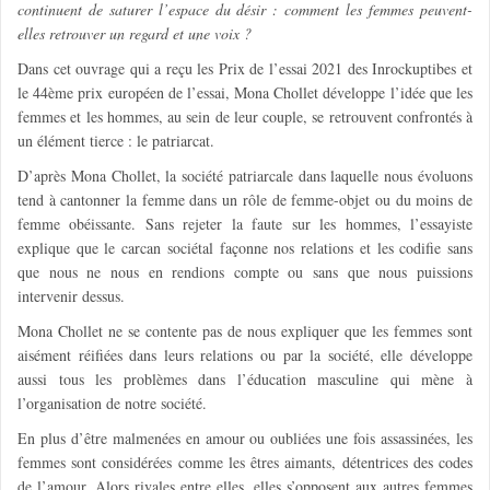
continuent de saturer l’espace du désir : comment les femmes peuvent-
elles retrouver un regard et une voix ?
Dans cet ouvrage qui a reçu les Prix de l’essai 2021 des Inrockuptibes et
le 44ème prix européen de l’essai, Mona Chollet développe l’idée que les
femmes et les hommes, au sein de leur couple, se retrouvent confrontés à
un
élément tierce : le patriarcat.
D’après Mona Chollet, la société patriarcale dans laquelle nous évoluons
tend à cantonner la femme dans un rôle de
femme-objet
ou du moins de
femme obéissante. Sans rejeter la faute sur les hommes, l’essayiste
explique que le carcan sociétal
façonne nos relations et les codifie
sans
que nous ne nous en rendions compte ou sans que nous puissions
intervenir dessus.
Mona Chollet ne se contente pas de nous expliquer que les femmes sont
aisément
réifiées dans leurs relations ou par la société
, elle développe
aussi tous les problèmes dans l’éducation masculine qui mène à
l’organisation de notre société.
En plus d’être malmenées en amour ou oubliées une fois assassinées, les
femmes sont considérées comme les êtres aimants,
détentrices des codes
de l’amour
. Alors rivales entre elles, elles s’opposent aux autres femmes