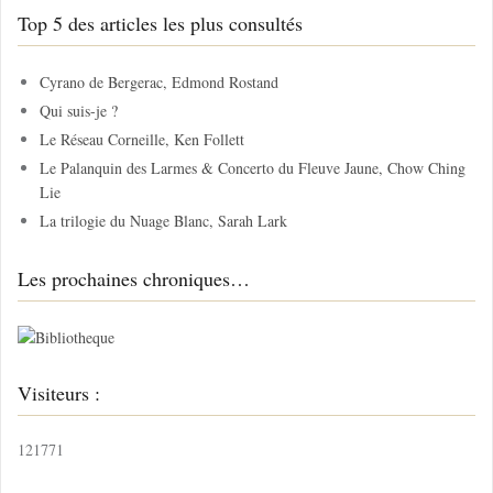
h
Top 5 des articles les plus consultés
e
r
c
Cyrano de Bergerac, Edmond Rostand
h
Qui suis-je ?
e
Le Réseau Corneille, Ken Follett
r
Le Palanquin des Larmes & Concerto du Fleuve Jaune, Chow Ching
Lie
:
La trilogie du Nuage Blanc, Sarah Lark
Les prochaines chroniques…
Visiteurs :
121771