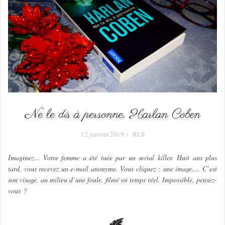
Ne le dis à personne, Harlan Coben
12 janvier 2019
RLS
Imaginez… Votre femme a été tuée par un serial killer. Huit ans plus
tard, vous recevez un e-mail anonyme. Vous cliquez : une image…. C’est
son visage, au milieu d’une foule, filmé en temps réel. Impossible, pensez-
vous ?