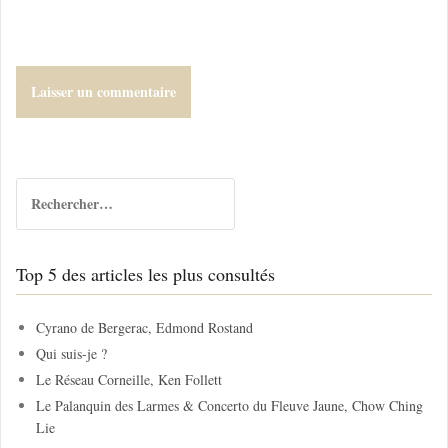
R
e
c
h
Top 5 des articles les plus consultés
e
r
c
Cyrano de Bergerac, Edmond Rostand
h
Qui suis-je ?
e
Le Réseau Corneille, Ken Follett
r
Le Palanquin des Larmes & Concerto du Fleuve Jaune, Chow Ching
Lie
: