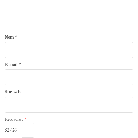
n
d
e
l
Nom
*
’
a
E-mail
*
r
t
i
Site web
c
l
e
Résoudre :
*
52 ⁄ 26 =