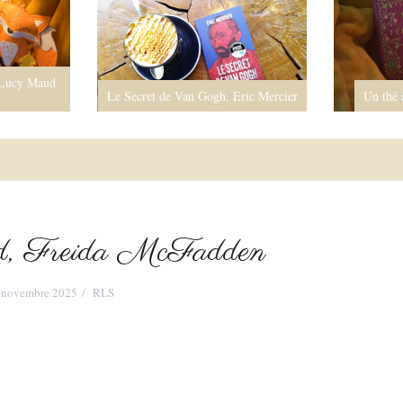
 Lucy Maud
Le Secret de Van Gogh, Eric Mercier
Un thé 
d, Freida McFadden
 novembre 2025
RLS