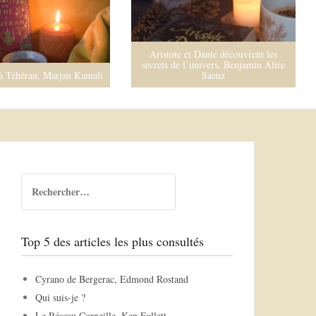
Aristote et Dante découvrent les
secrets de l’univers, Benjamin Alire
à Téhéran, Marjan Kamali
Saenz
R
e
c
h
Top 5 des articles les plus consultés
e
r
c
Cyrano de Bergerac, Edmond Rostand
h
Qui suis-je ?
e
Le Réseau Corneille, Ken Follett