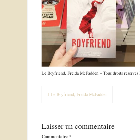
Le Boyfriend, Freida McFadden – Tous droits réservés 
N
Le Boyfriend, Freida McFadden
a
v
Laisser un commentaire
i
g
Commentaire
*