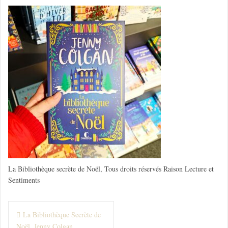
La Bibliothèque secrète de Noël, Tous droits réservés Raison Lecture et
Sentiments
N
La Bibliothèque Secrète de
Noël, Jenny Colgan