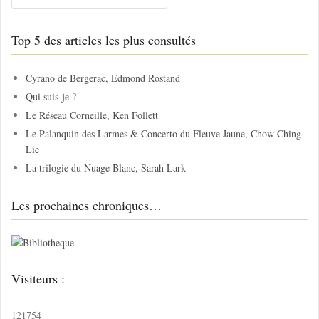
c
h
Top 5 des articles les plus consultés
e
r
c
Cyrano de Bergerac, Edmond Rostand
h
Qui suis-je ?
e
Le Réseau Corneille, Ken Follett
r
Le Palanquin des Larmes & Concerto du Fleuve Jaune, Chow Ching
Lie
:
La trilogie du Nuage Blanc, Sarah Lark
Les prochaines chroniques…
Visiteurs :
121754