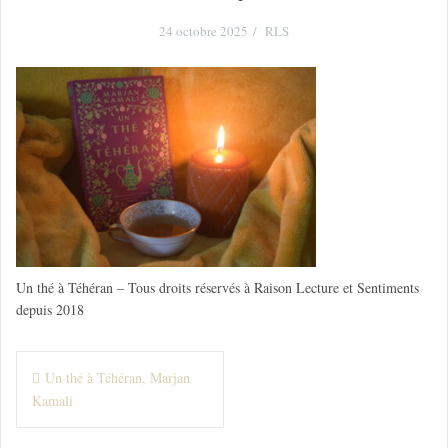
24 octobre 2025
RLS
Un thé à Téhéran – Tous droits réservés à Raison Lecture et Sentiments
depuis 2018
N
Un thé à Téhéran, Marjan
Kamali
a