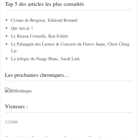
Top 5 des articles les plus consultés
e
r
c
Cyrano de Bergerac, Edmond Rostand
h
Qui suis-je ?
e
Le Réseau Corneille, Ken Follett
r
Le Palanquin des Larmes & Concerto du Fleuve Jaune, Chow Ching
Lie
:
La trilogie du Nuage Blanc, Sarah Lark
Les prochaines chroniques…
Visiteurs :
121696