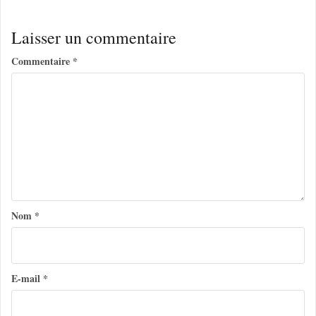
v
i
Laisser un commentaire
g
Commentaire
*
a
t
i
o
n
d
e
Nom
*
l
’
a
E-mail
*
r