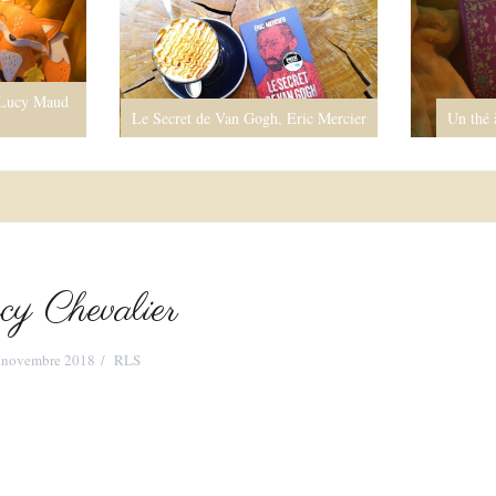
 Lucy Maud
Le Secret de Van Gogh, Eric Mercier
Un thé 
cy Chevalier
 novembre 2018
RLS