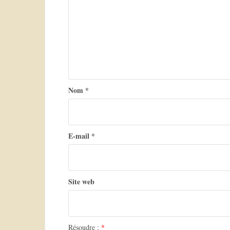
t
i
o
n
d
Nom
*
e
l
’
E-mail
*
a
r
t
Site web
i
c
Résoudre :
*