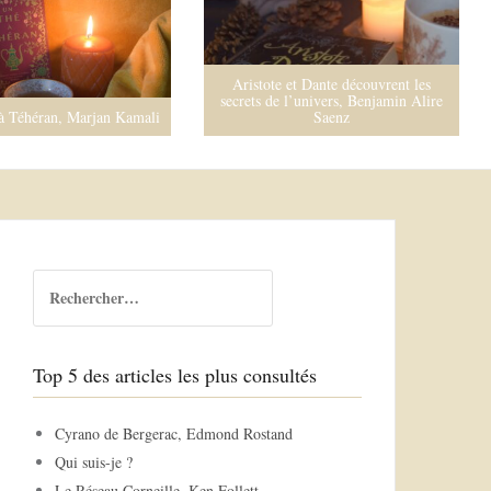
Aristote et Dante découvrent les
secrets de l’univers, Benjamin Alire
à Téhéran, Marjan Kamali
Saenz
R
e
c
h
Top 5 des articles les plus consultés
e
r
c
Cyrano de Bergerac, Edmond Rostand
h
Qui suis-je ?
e
Le Réseau Corneille, Ken Follett