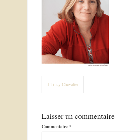
N
Tracy Chevalier
a
v
Laisser un commentaire
i
g
Commentaire
*
a