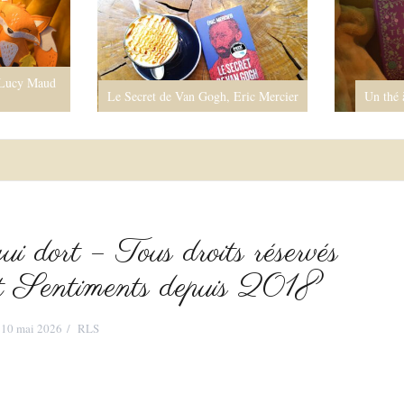
 Lucy Maud
Le Secret de Van Gogh, Eric Mercier
Un thé 
ui dort – Tous droits réservés
t Sentiments depuis 2018
10 mai 2026
RLS