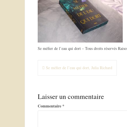
Se méfier de l’eau qui dort – Tous droits réservés Rais
N
Se méfier de l’eau qui dort, Julia Richard
a
v
Laisser un commentaire
i
g
Commentaire
*
a
t