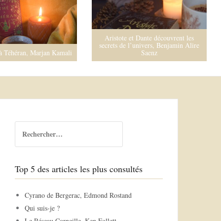
Aristote et Dante découvrent les
secrets de l’univers, Benjamin Alire
à Téhéran, Marjan Kamali
Saenz
R
e
c
h
Top 5 des articles les plus consultés
e
r
c
Cyrano de Bergerac, Edmond Rostand
h
Qui suis-je ?
e
Le Réseau Corneille, Ken Follett