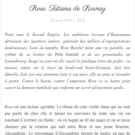
Rose, Tatiana de Rosnay
26 avril 2019
RLS
Paris sous le Second Empire. Les ambitieux travaux d’Haussmann
détruisent des quartiers entiers, générant des milliers d’expropriations
douloureuses. Loin du tumulte, Rose Bazelet mène une vie paisible, au
rythme de sa lecture du
Petit Journal
et de ses promenades au
Luxembourg. Jusqu’au jour où elle reçoit la fatidique lettre du préfet : sa
maison, située sur le tracé du boulevard Saint-Germain, doit être
démolie. Liée par une promesse faite à son mari, elle ne peut se résoudre
à partir. Contre le baron, contre l’empereur, Rose va se battre pour
sauver la demeure familiale qui renferme un secret jalousement gardé…
Rose
est une lecture agréable. Le thème de cette vieille dame qui ne veut
pas partir de chez elle et laisser les souvenirs de toute une vie est
touchant.L’écriture est fluide : on est happé au fil des pages et on se laisse
charmer par la relation qui naît entre Rose et une jeune fleuriste,
Alexandrine. Le personnage d’Alexandrine permet de mettre un peu de