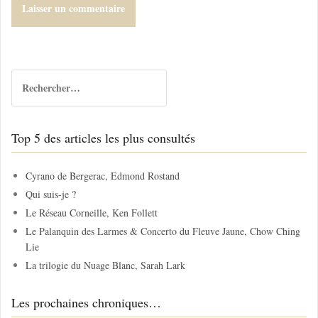
R
e
c
h
Top 5 des articles les plus consultés
e
r
c
Cyrano de Bergerac, Edmond Rostand
h
Qui suis-je ?
e
Le Réseau Corneille, Ken Follett
r
Le Palanquin des Larmes & Concerto du Fleuve Jaune, Chow Ching
Lie
:
La trilogie du Nuage Blanc, Sarah Lark
Les prochaines chroniques…