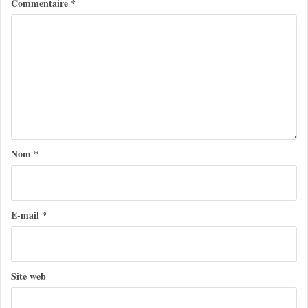
Commentaire
*
a
t
i
o
n
d
e
Nom
*
l
’
a
E-mail
*
r
t
Site web
i