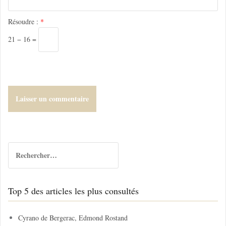
c
l
Résoudre :
*
e
21 − 16 =
R
e
c
h
Top 5 des articles les plus consultés
e
r
c
Cyrano de Bergerac, Edmond Rostand
h