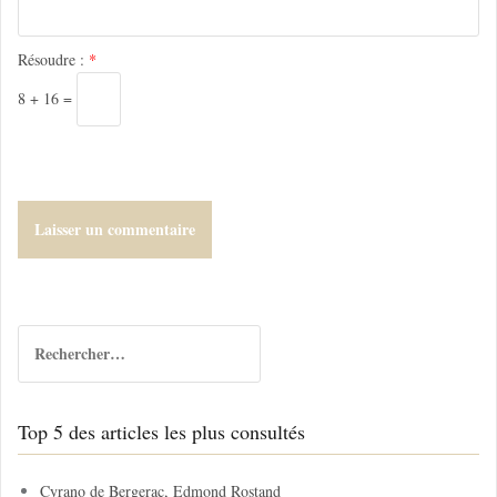
c
l
Résoudre :
*
e
8 + 16 =
R
e
c
h
Top 5 des articles les plus consultés
e
r
c
Cyrano de Bergerac, Edmond Rostand