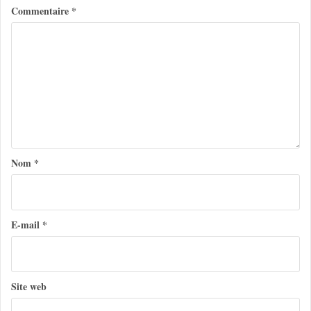
Commentaire
*
a
t
i
o
n
d
e
Nom
*
l
’
a
E-mail
*
r
t
Site web
i