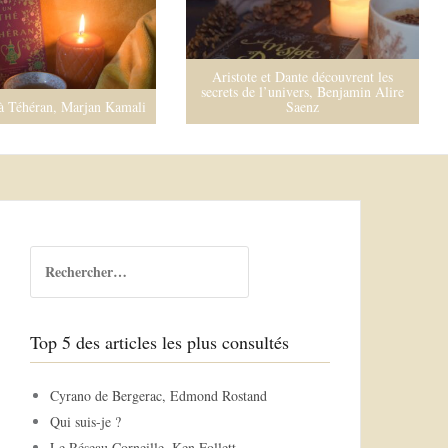
Aristote et Dante découvrent les
secrets de l’univers, Benjamin Alire
à Téhéran, Marjan Kamali
Saenz
R
e
c
h
Top 5 des articles les plus consultés
e
r
c
Cyrano de Bergerac, Edmond Rostand
h
Qui suis-je ?
e
Le Réseau Corneille, Ken Follett