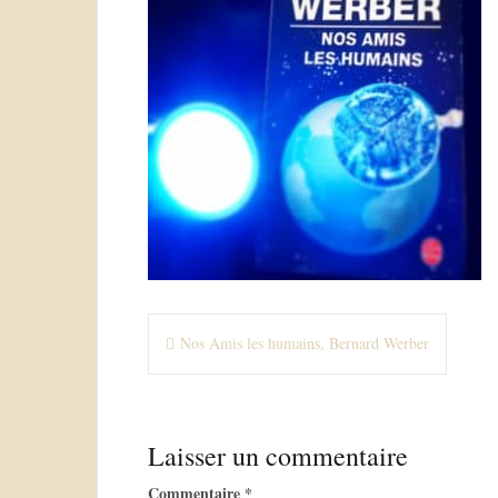
N
Nos Amis les humains, Bernard Werber
a
v
Laisser un commentaire
i
Commentaire
*