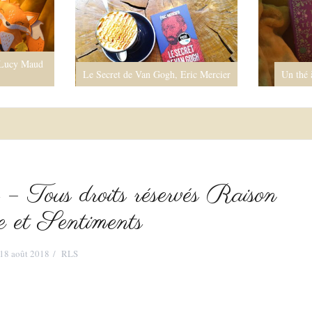
 Lucy Maud
Le Secret de Van Gogh, Eric Mercier
Un thé 
 – Tous droits réservés Raison
e et Sentiments
18 août 2018
RLS