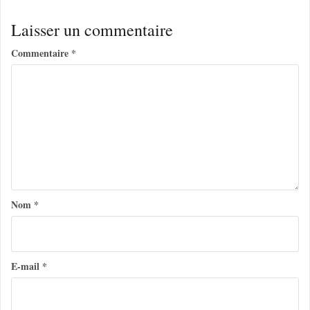
i
Laisser un commentaire
g
Commentaire
*
a
t
i
o
n
d
e
Nom
*
l
’
a
E-mail
*
r