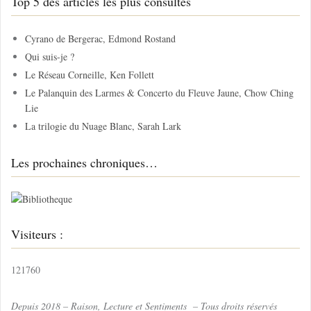
Top 5 des articles les plus consultés
e
r
c
Cyrano de Bergerac, Edmond Rostand
h
Qui suis-je ?
e
Le Réseau Corneille, Ken Follett
r
Le Palanquin des Larmes & Concerto du Fleuve Jaune, Chow Ching
Lie
:
La trilogie du Nuage Blanc, Sarah Lark
Les prochaines chroniques…
Visiteurs :
121760
Depuis 2018 – Raison, Lecture et Sentiments – Tous droits réservés