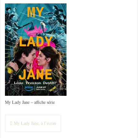
My Lady Jane – affiche série
N
My Lady Jane, à l’écran
a