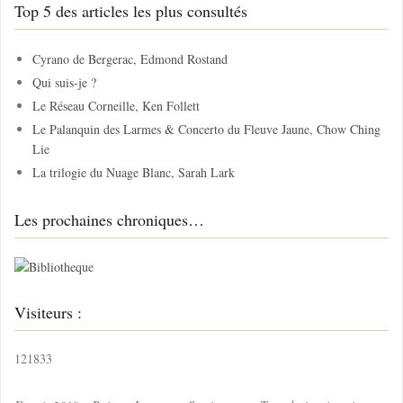
Top 5 des articles les plus consultés
e
r
c
Cyrano de Bergerac, Edmond Rostand
h
Qui suis-je ?
e
Le Réseau Corneille, Ken Follett
r
Le Palanquin des Larmes & Concerto du Fleuve Jaune, Chow Ching
Lie
:
La trilogie du Nuage Blanc, Sarah Lark
Les prochaines chroniques…
Visiteurs :
121833