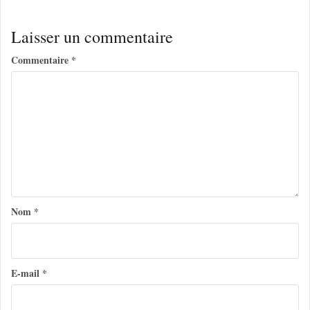
v
Laisser un commentaire
i
g
Commentaire
*
a
t
i
o
n
d
Nom
*
e
l
’
E-mail
*
a