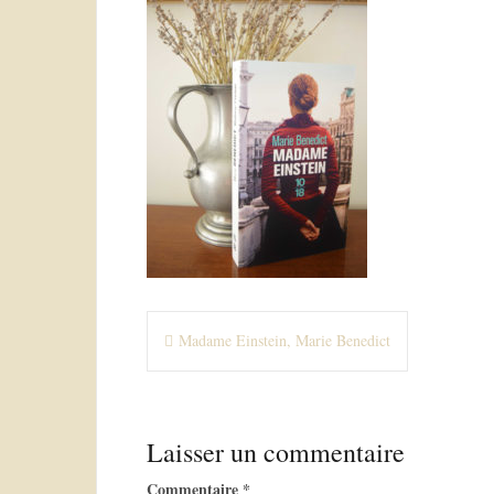
N
Madame Einstein, Marie Benedict
a
v
Laisser un commentaire
i
Commentaire
*