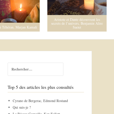
Aristote et Dante découvrent les
secrets de l’univers, Benjamin Alire
à Téhéran, Marjan Kamali
Saenz
R
e
c
h
Top 5 des articles les plus consultés
e
r
c
Cyrano de Bergerac, Edmond Rostand
h
Qui suis-je ?
e
Le Réseau Corneille, Ken Follett