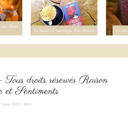
 Lucy Maud
Le Secret de Van Gogh, Eric Mercier
Un thé 
Tous droits réservés Raison
e et Sentiments
7 mars 2020
RLS