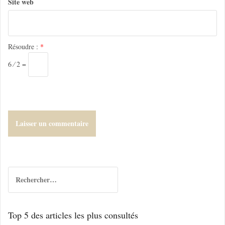
Site web
c
l
e
Résoudre :
*
6 ⁄ 2 =
R
e
c
h
Top 5 des articles les plus consultés
e