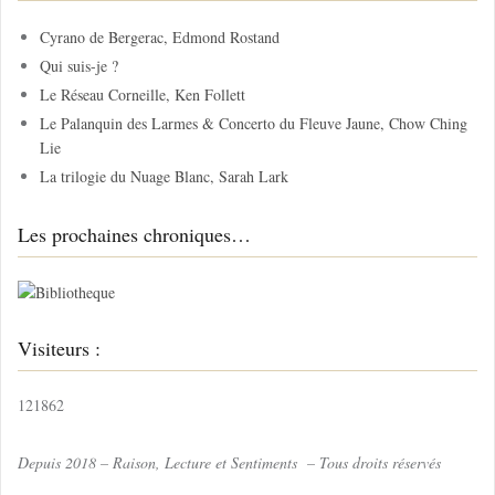
r
c
Cyrano de Bergerac, Edmond Rostand
h
Qui suis-je ?
e
Le Réseau Corneille, Ken Follett
r
Le Palanquin des Larmes & Concerto du Fleuve Jaune, Chow Ching
Lie
:
La trilogie du Nuage Blanc, Sarah Lark
Les prochaines chroniques…
Visiteurs :
121862
Depuis 2018 – Raison, Lecture et Sentiments – Tous droits réservés