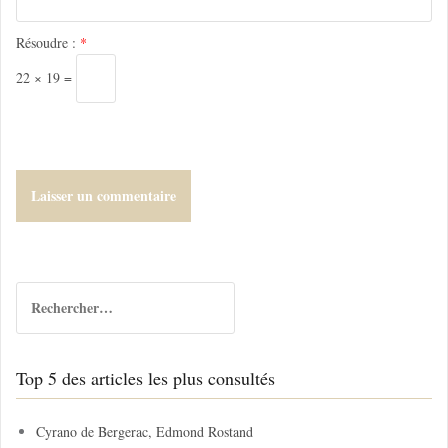
c
l
Résoudre :
*
e
22 × 19 =
R
e
c
h
Top 5 des articles les plus consultés
e
r
c
Cyrano de Bergerac, Edmond Rostand
h