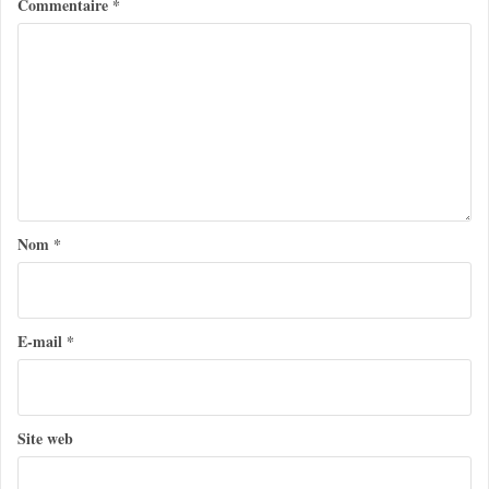
Commentaire
*
a
t
i
o
n
d
e
Nom
*
l
’
a
E-mail
*
r
t
Site web
i