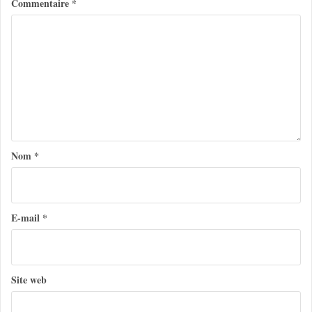
Commentaire
*
a
t
i
o
n
d
e
Nom
*
l
’
a
E-mail
*
r
t
Site web
i