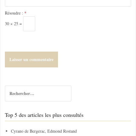
c
l
Résoudre :
*
e
30 × 25 =
R
e
c
h
Top 5 des articles les plus consultés
e
r
c
Cyrano de Bergerac, Edmond Rostand
h