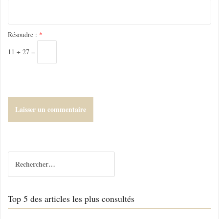
c
l
Résoudre :
*
e
11 + 27 =
R
e
c
h
Top 5 des articles les plus consultés
e
r