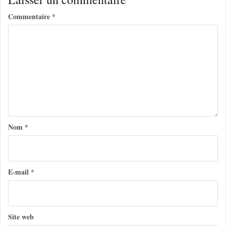
g
Commentaire
*
a
t
i
o
n
d
e
Nom
*
l
’
a
E-mail
*
r
t
Site web
i