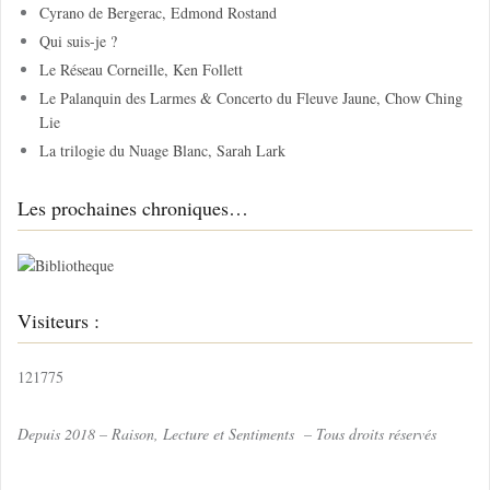
c
Cyrano de Bergerac, Edmond Rostand
h
Qui suis-je ?
e
Le Réseau Corneille, Ken Follett
r
Le Palanquin des Larmes & Concerto du Fleuve Jaune, Chow Ching
Lie
:
La trilogie du Nuage Blanc, Sarah Lark
Les prochaines chroniques…
Visiteurs :
121775
Depuis 2018 – Raison, Lecture et Sentiments – Tous droits réservés