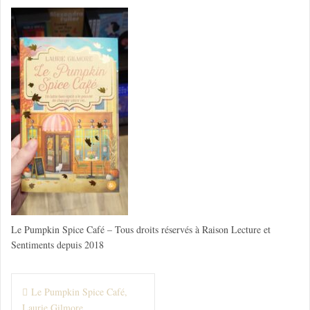
Le Pumpkin Spice Café – Tous droits réservés à Raison Lecture et
Sentiments depuis 2018
N
Le Pumpkin Spice Café,
Laurie Gilmore