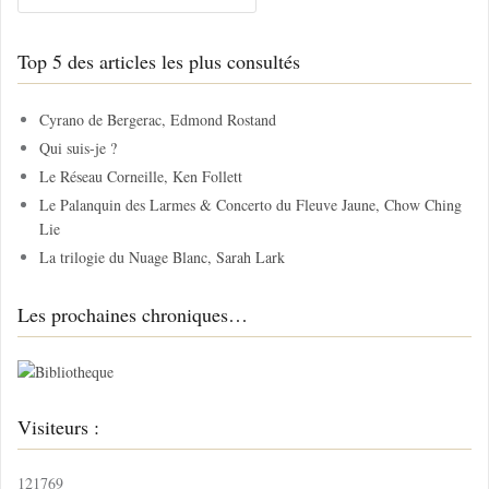
c
h
Top 5 des articles les plus consultés
e
r
c
Cyrano de Bergerac, Edmond Rostand
h
Qui suis-je ?
e
Le Réseau Corneille, Ken Follett
r
Le Palanquin des Larmes & Concerto du Fleuve Jaune, Chow Ching
Lie
:
La trilogie du Nuage Blanc, Sarah Lark
Les prochaines chroniques…
Visiteurs :
121769