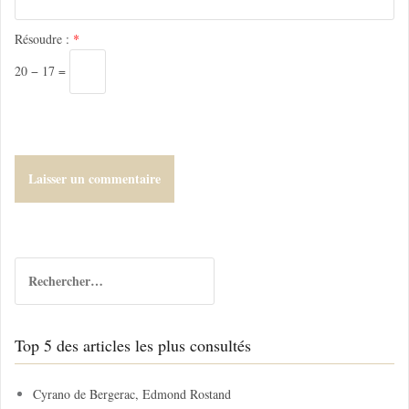
c
l
Résoudre :
*
e
20 − 17 =
R
e
c
h
Top 5 des articles les plus consultés
e
r
c
Cyrano de Bergerac, Edmond Rostand
h