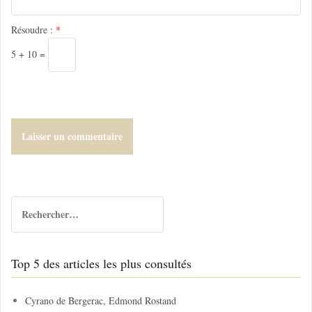
c
l
Résoudre :
*
e
5 + 10 =
R
e
c
h
Top 5 des articles les plus consultés
e
r
c
Cyrano de Bergerac, Edmond Rostand
h