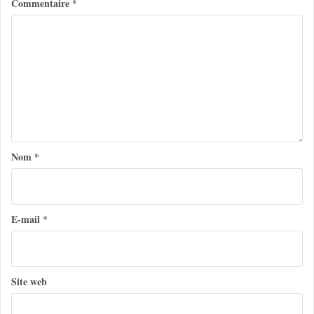
Commentaire
*
a
t
i
o
n
d
e
Nom
*
l
’
a
E-mail
*
r
t
Site web
i